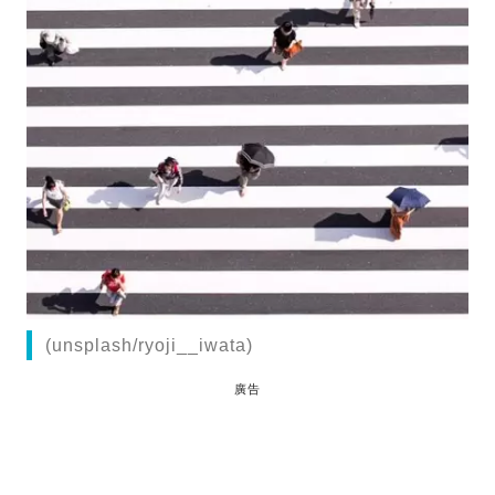
(unsplash/ryoji__iwata)
廣告