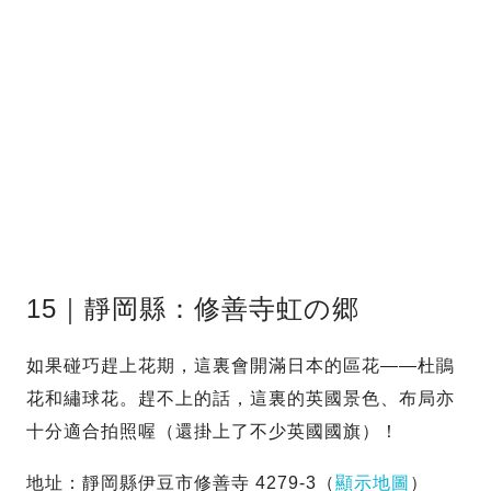
15｜靜岡縣：修善寺虹の郷
如果碰巧趕上花期，這裏會開滿日本的區花——杜鵑
花和繡球花。趕不上的話，這裏的英國景色、布局亦
十分適合拍照喔（還掛上了不少英國國旗）！
地址：靜岡縣伊豆市修善寺 4279-3（
顯示地圖
）