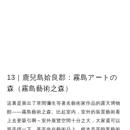
13｜鹿兒島姶良郡：霧島アートの
森（霧島藝術之森）
這裏是展出了草間彌生等著名藝術家作品的露天博物
館——霧島藝術之森。比起室內，室外的裝置藝術看
上去更吸引啊～室外展覽空間十分之大，大家還可以
親手摸一下，甚至坐在藝術品上，根本是平時逛藝術