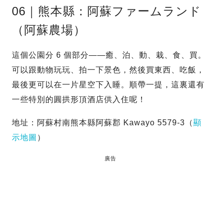
06｜熊本縣：阿蘇ファームランド
（阿蘇農場）
這個公園分 6 個部分——癒、泊、動、栽、食、買。
可以跟動物玩玩、拍一下景色，然後買東西、吃飯，
最後更可以在一片星空下入睡。順帶一提，這裏還有
一些特別的圓拱形頂酒店供入住呢！
地址：阿蘇村南熊本縣阿蘇郡 Kawayo 5579-3（
顯
示地圖
）
廣告