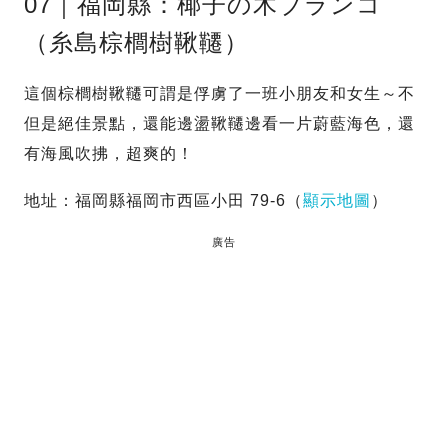
07｜福岡縣：椰子の木ブランコ
（糸島棕櫚樹鞦韆）
這個棕櫚樹鞦韆可謂是俘虜了一班小朋友和女生～不
但是絕佳景點，還能邊盪鞦韆邊看一片蔚藍海色，還
有海風吹拂，超爽的！
地址：福岡縣福岡市西區小田 79-6（
顯示地圖
）
廣告