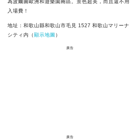
為波爾圖歐洲和遊樂園兩區。景色超美，而且還不用
入場費！
地址：和歌山縣和歌山市毛見 1527 和歌山マリーナ
シティ内（
顯示地圖
）
廣告
廣告