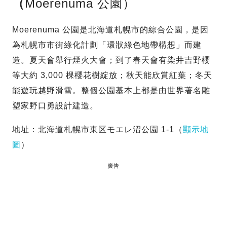
（
Moerenuma 公園）
Moerenuma 公園是北海道札幌市的綜合公園，是因
為札幌市市街綠化計劃「環狀綠色地帶構想」而建
造。夏天會舉行煙火大會；到了春天會有染井吉野櫻
等大約 3,000 棵櫻花樹綻放；秋天能欣賞紅葉；冬天
能遊玩越野滑雪。整個公園基本上都是由世界著名雕
塑家野口勇設計建造。
地址：北海道札幌市東区モエレ沼公園 1-1（
顯示地
圖
）
廣告