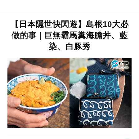
【日本隱世快閃遊】島根10大必
做的事 | 巨無霸馬糞海膽丼、藍
染、白豚秀