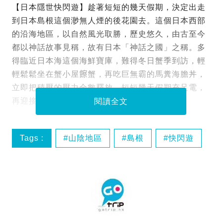
【日本隱世快閃遊】趁著短短的幾天假期，決定出走
到日本島根這個渺無人煙的後花園去。這個日本西部
的沿海地區，以自然風光取勝，歷史悠久，由古至今
都以神話故事見稱，故有日本「神話之國」之稱。多
得臨近日本海這個海鮮寶庫，難得冬日蟹季到訪，輕
輕鬆鬆坐在蟹小屋𩟔蟹，再吃巨無霸的馬糞海膽丼，
立即把積壓的壓力全數釋放，短短幾天假期充足電，
再迎接生活中的各種挑戰。
閱讀全文
Tags :
山陰地區
島根
快閃遊