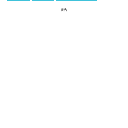
日本溫泉
紋身
廣告