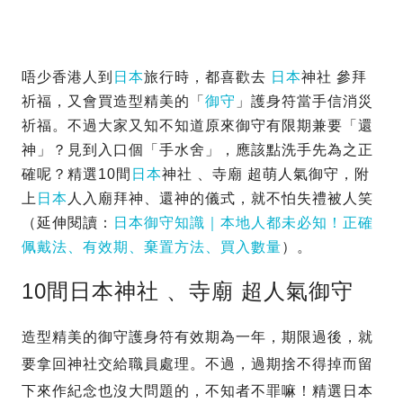
唔少香港人到
日本
旅行時，都喜歡去
日本
神社 參拜
祈福，又會買造型精美的「
御守
」護身符當手信消災
祈福。不過大家又知不知道原來御守有限期兼要「還
神」？見到入口個「手水舍」，應該點洗手先為之正
確呢？精選10間
日本
神社 、寺廟 超萌人氣御守，附
上
日本
人入廟拜神、還神的儀式，就不怕失禮被人笑
（延伸閱讀：
日本御守知識｜本地人都未必知！正確
佩戴法、有效期、棄置方法、買入數量
）。
10間日本神社 、寺廟 超人氣御守
造型精美的御守護身符有效期為一年，期限過後，就
要拿回神社交給職員處理。不過，過期捨不得掉而留
下來作紀念也沒大問題的，不知者不罪嘛！精選日本