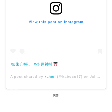
View this post on Instagram
御朱印帳。 #今戸神社
A post shared by
kahori
(@kabosu87) on
Jul 25, 2017 at 11:54pm PDT
廣告