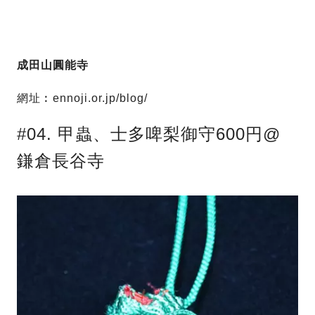
成田山圓能寺
網址︰ennoji.or.jp/blog/
#04. 甲蟲、士多啤梨御守600円@
鎌倉長谷寺