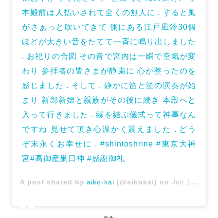
本殿前は人払いされて全くの無人に . すると風
がさぁっと吹いてきて 側にある江戸風鈴30個
ほどが大きい音をたてて一斉に鳴り出しました
. お祀りの合図 その音で宮内は一瞬で空氣が変
わり 参拝者の皆さまが静粛に 心が整ったのを
感じました . そして . 静かに笛と笙の演奏が始
まり 新郎新婦と親族がその後に続き 本殿へと
入って行きました . 縁を結ぶ儀式って神事なん
ですね 見せて頂き心温かく震えました . どう
ぞ末永くお幸せに . #shintoshrine #東京大神
宮#高御産巣日神 #感謝御礼
A post shared by
aiko-kai
(@aikokai) on
Jun 11, 2017 at 4:29am PDT