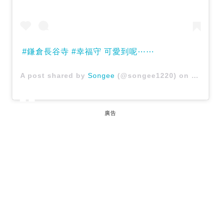
#鎌倉長谷寺 #幸福守 可愛到呢⋯⋯
A post shared by
Songee
(@songee1220) on
Jan 1, 
廣告