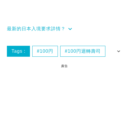
最新的日本入境要求詳情？
Tags :
100円
100円迴轉壽司
kura壽司
帰れま10
廣告