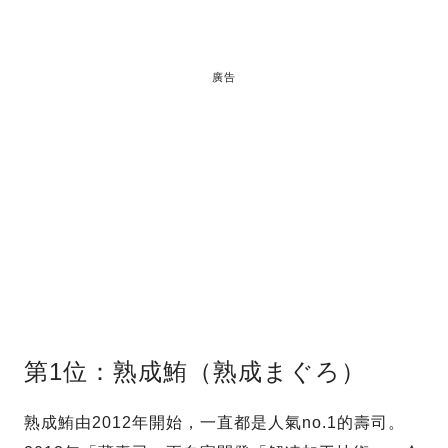
廣告
第1位：熟成鮪（熟成まぐろ）
熟成鮪由2012年開始，一直都是人氣no.1的壽司。