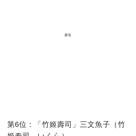
廣告
第6位：「竹姬壽司」三文魚子（竹
姫寿司 いくら）