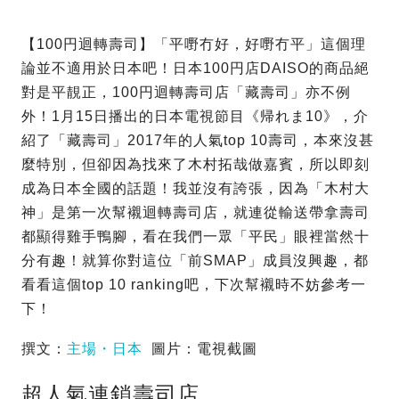
【100円迴轉壽司】「平嘢冇好，好嘢冇平」這個理
論並不適用於日本吧！日本100円店DAISO的商品絕
對是平靚正，100円迴轉壽司店「藏壽司」亦不例
外！1月15日播出的日本電視節目《帰れま10》，介
紹了「藏壽司」2017年的人氣top 10壽司，本來沒甚
麼特別，但卻因為找來了木村拓哉做嘉賓，所以即刻
成為日本全國的話題！我並沒有誇張，因為「木村大
神」是第一次幫襯迴轉壽司店，就連從輸送帶拿壽司
都顯得雞手鴨腳，看在我們一眾「平民」眼裡當然十
分有趣！就算你對這位「前SMAP」成員沒興趣，都
看看這個top 10 ranking吧，下次幫襯時不妨參考一
下！
撰文：
主場・日本
圖片：電視截圖
超人氣連鎖壽司店