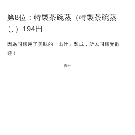
第8位：特製茶碗蒸（特製茶碗蒸
し）194円
因為同樣用了美味的「出汁」製成，所以同樣受歡
迎！
廣告