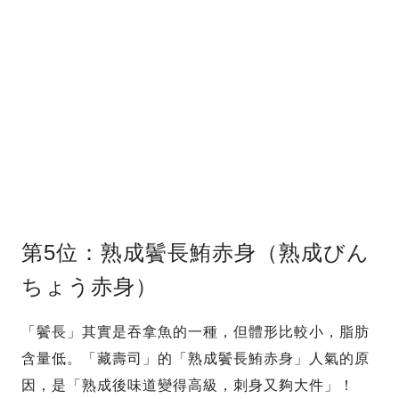
第5位：熟成鬢長鮪赤身（熟成びん
ちょう赤身）
「鬢長」其實是吞拿魚的一種，但體形比較小，脂肪
含量低。「藏壽司」的「熟成鬢長鮪赤身」人氣的原
因，是「熟成後味道變得高級，刺身又夠大件」！