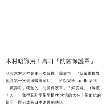
木村唔識用！壽司「防菌保護罩」
話說木村大神是第一次幫襯「藏壽司」（我嚴重懷疑
他是第一次去迴轉壽司店），所以完全handle唔到
「藏壽司」獨創的「防菌保護罩」「鮮度君」（鮮度
くん），難得見到平常型慣chok慣的大神非常狼狽的
樣子，即刻成為日本網民的熱話！