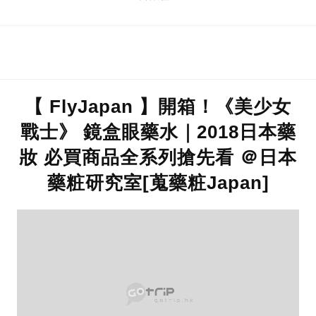
【 FlyJapan 】開箱！《美少女
戰士》 鏡盒眼藥水｜2018日本藥
妝 必買商品全系列搶先看 ＠日本
藥粧研究室[蒐藥粧Japan]