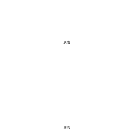
廣告
廣告