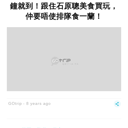
鐘就到！跟住石原聰美食買玩，
仲要唔使排隊食一蘭！
GOtrip
8 years ago