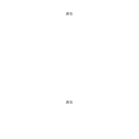
廣告
廣告