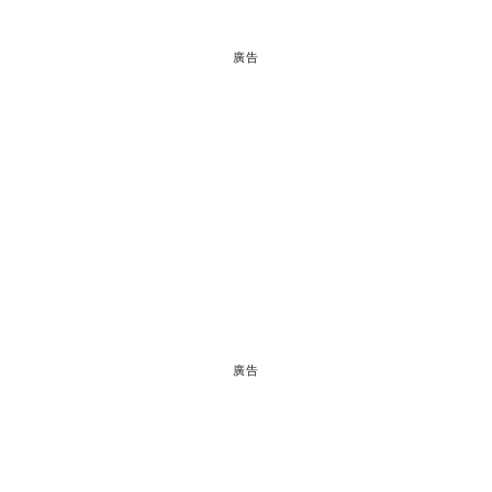
廣告
廣告