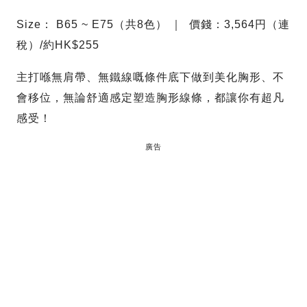
Size： B65 ~ E75（共8色） ｜ 價錢：3,564円（連
稅）/約HK$255
主打喺無肩帶、無鐵線嘅條件底下做到美化胸形、不
會移位，無論舒適感定塑造胸形線條，都讓你有超凡
感受！
廣告