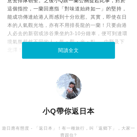
意去排隊朝聖。之後小Q跟一蘭公關提起此事，對於
這個指控，一蘭回應指「對味道始終如一」的堅持，
能成功傳達給港人而感到十分欣慰。其實，即使在日
本的人氣觀光地，亦有不用排長龍的一蘭！只要由港
人必去的新宿或涉谷乘坐約3-10分鐘車，便可到達環
境氣氛截然不同的人・氣・觀・光・點 — 中野及下
北澤！
閱讀全文
小Q帶你返日本
遊日應有態度 - 「返日本」！有一種旅行，叫「返鄉下」，大家一
齊跟住?