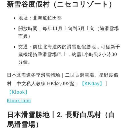
新雪谷度假村（ニセコリゾート）
地址：北海道虻田郡
開放時間：每年11月上旬到5月上旬（隨滑雪場
而異）
交通：前往北海道內的滑雪度假勝地，可從新千
歲機場搭乘滑雪場巴士，約需1小時到2小時30
分鐘。
日本北海道冬季滑雪體驗｜二世古滑雪場、星野度假
村｜中文私人教練 HK$2,092起：
【KKday】
丨
【Klook】
Klook.com
日本滑雪勝地丨2. 長野白馬村（白
馬滑雪場）