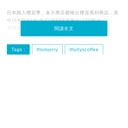
日本踏入櫻花季，各大商店都推出櫻花系列商品，其
中日本TULLY ‘S COFFEE就推出《TOM &
JERRY》櫻花系列，有期間限定餐單及周邊精品。
閱讀全文
Tags :
tomjerry
tullyscoffee
櫻花
圖片來源：TULLY 'S COFFEE