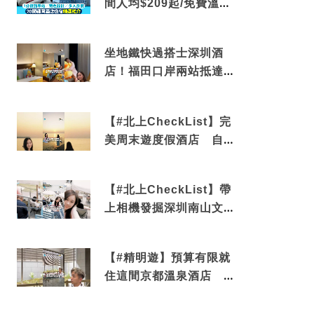
間人均$209起/免費溫泉/
近博多車站
坐地鐵快過搭士深圳酒
店！福田口岸兩站抵達
還有免費烘洗服務
【#北上CheckList】完
美周末遊度假酒店 自帶
電影院 必打卡深圳膠囊
列車
【#北上CheckList】帶
上相機發掘深圳南山文藝
角落 2天1夜住進海景套
房享受私人時光
【#精明遊】預算有限就
住這間京都溫泉酒店 車
站行5分鐘可達 必吃自助
早餐