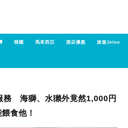
灣
韓國
馬來西亞
酒店優惠
旅遊Jetso
務 海獅、水獺外竟然1,000円
能餵食他！