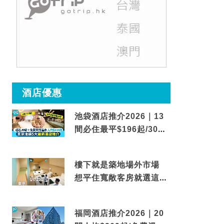
酒店優惠
池袋酒店推介2026｜13
間必住最平$196起/30秒
到車站/免費碳酸溫泉
樓下就是築地場外市場
想平住寬敞客房就選這間
東京酒店
福岡酒店推介2026｜20