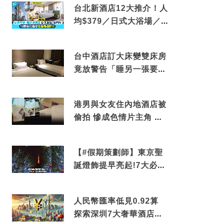
台北新酒店12大推介！人
均$379／日式大浴場／1
分鐘到捷運／米芝蓮推介
台中酒店訂大床變雙床房
竟放警告「睡另一張要加
錢」網民：好孤寒
港男與女友住內地酒店被
偷拍 慘成色情片主角 鏡
頭位置曝光 逾180間酒店
中招
【#假期策劃師】東京聖
誕燈飾提早亮起!7大必去
打卡點 快把路線收藏吧
人民幣匯率低見0.92算
探索深圳7大奢華酒店體