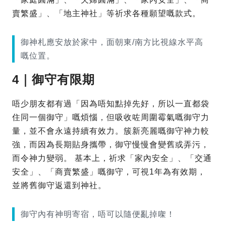
賣繁盛」、「地主神社」等祈求各種願望嘅款式。
御神札應安放於家中，面朝東/南方比視線水平高
嘅位置。
4｜御守有限期
唔少朋友都有過「因為唔知點掉先好，所以一直都袋
住同一個御守」嘅煩惱，但吸收咗周圍霉氣嘅御守力
量，並不會永遠持續有效力。簇新亮麗嘅御守神力較
強，而因為長期貼身攜帶，御守慢慢會變舊或弄污，
而令神力變弱。 基本上，祈求「家內安全」、「交通
安全」、「商賣繁盛」嘅御守，可視1年為有效期，
並將舊御守返還到神社。
御守內有神明寄宿，唔可以隨便亂掉㗎！