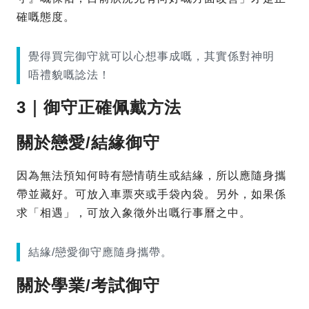
確嘅態度。
覺得買完御守就可以心想事成嘅，其實係對神明
唔禮貌嘅諗法！
3｜御守正確佩戴方法
關於戀愛/結緣御守
因為無法預知何時有戀情萌生或結緣，所以應隨身攜
帶並藏好。可放入車票夾或手袋內袋。另外，如果係
求「相遇」，可放入象徵外出嘅行事曆之中。
結緣/戀愛御守應隨身攜帶。
關於學業/考試御守