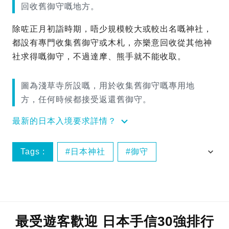
回收舊御守嘅地方。
除咗正月初詣時期，唔少規模較大或較出名嘅神社，
都設有專門收集舊御守或木札，亦樂意回收從其他神
社求得嘅御守，不過達摩、熊手就不能收取。
圖為淺草寺所設嘅，用於收集舊御守嘅專用地
方，任何時候都接受返還舊御守。
最新的日本入境要求詳情？
Tags :
日本神社
御守
日本冷知識
參拜
最受遊客歡迎 日本手信30強排行