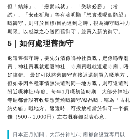
但「結緣」、「戀愛成就」、「受驗必勝」（考
試）、「安產祈願」等有著明顯「想實現呢個願望」
嘅御守，則可於目標/目的達到之時，視為御守嘅神力
期限。以感激之心送回舊御守，並買入新的御守。
5｜如何處理舊御守
返還舊御守時，要先分清係喺神社買嘅，定係喺寺廟
買，神社買嘅就返還神社，寺廟買嘅就返還寺廟，唔
好搞錯。 最好可以將舊御守直接返還到買入嘅地方，
但如果因各種事情無法還到同一地方嘅，則可返還到
附近嘅神社/寺廟。每年1月嘅初詣時期，大部分神社/
寺廟都會設有收集想焚燒嘅御守/祭品嘅，稱為「古札
納め箱」嘅地方。返還時，可投放相當於御守一半價
錢（500～1,000円）左右嘅賽錢以表心意。
日本正月期間，大部分神社/寺廟都會設置專用以