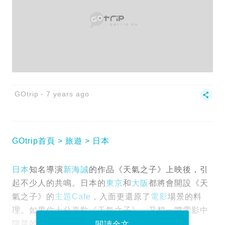
GOtrip
7 years ago
GOtrip首頁
旅遊
日本
日本
知名導演
新海誠
的作品《天氣之子》上映後，引
起不少人的共鳴。日本的
東京
和
大阪
都將會開設《天
氣之子》的
主題Cafe
，入面更還原了
電影
場景的料
理。如果你十分喜歡《天氣之子》，又想一嚐電影中
陽菜的愛心炒飯，便要留意天氣之子Cafe了。
閱讀全文