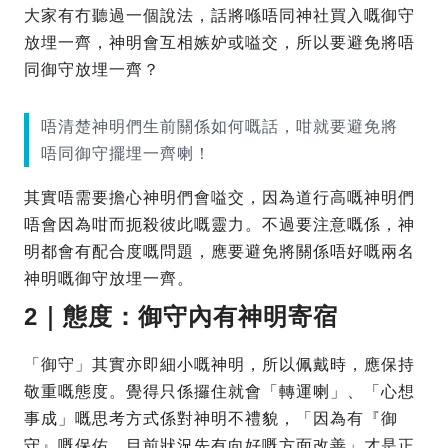
大家有冇聽過一個說法，話將喺唔同神社買入嘅御守
放埋一齊，神明會互相嫉妒或嗌交，所以要避免將唔
同御守放埋一齊？
唔清楚神明們生前關係如何嘅話，咁就要避免將
唔同御守擺埋一齊喇！
其實唔需要擔心神明們會嗌交，因為道行高嘅神明們
唔會因為咁而扼殺彼此嘅靈力。不過要注意嘅係，神
明都會有配合度嘅問題，應要避免將關係唔好嘅兩名
神明嘅御守放埋一齊。
2｜態度：御守內有神明寄宿
「御守」其實亦即細小嘅神明，所以佩戴時，應保持
敬重嘅態度。覺得只係攞住就會「轉運喇」、「心想
事成」嘅思考方式係對神明不禮貌，「因為有『御
守』嘅保佑，目前狀況先有向好嘅方面改善」才是正