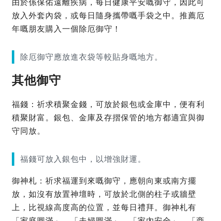
由於係保佑遠離疾病，每日健康平安嘅御守，因此可
放入外套內袋，或每日隨身攜帶嘅手袋之中。推薦厄
年嘅朋友購入一個除厄御守！
除厄御守應放進衣袋等較貼身嘅地方。
其他御守
福錢：祈求積聚金錢，可放於銀包或金庫中，便有利
積聚財富。銀包、金庫及存摺保管的地方都適宜與御
守同放。
福錢可放入銀包中，以增強財運。
御神札：祈求福運到來嘅御守，應朝向東或南方擺
放，如沒有放置神壇時，可放於北側的柱子或牆壁
上，比視線高度高的位置，並每日禮拜。御神札有
「家庭圓滿」、「夫婦圓滿」、「家內安全」、「商