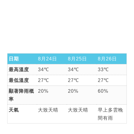
日期
8月24日
8月25日
8月26日
最高溫度
34℃
34℃
33℃
最低溫度
27℃
27℃
27℃
顯著降雨概
20%
20%
60%
率
天氣
大致天晴
大致天晴
早上多雲晚
間有雨