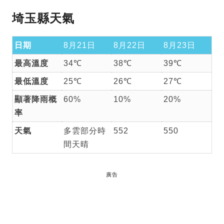
埼玉縣天氣
日期
8月21日
8月22日
8月23日
最高溫度
34℃
38℃
39℃
最低溫度
25℃
26℃
27℃
顯著降雨概
60%
10%
20%
率
天氣
多雲部分時
552
550
間天晴
廣告