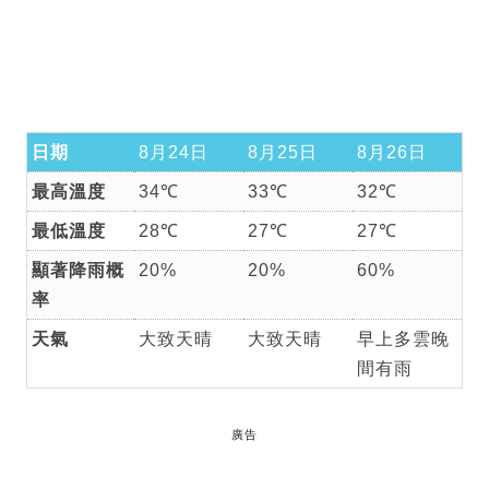
日期
8月24日
8月25日
8月26日
最高溫度
34℃
33℃
32℃
最低溫度
28℃
27℃
27℃
顯著降雨概
20%
20%
60%
率
天氣
大致天晴
大致天晴
早上多雲晚
間有雨
廣告