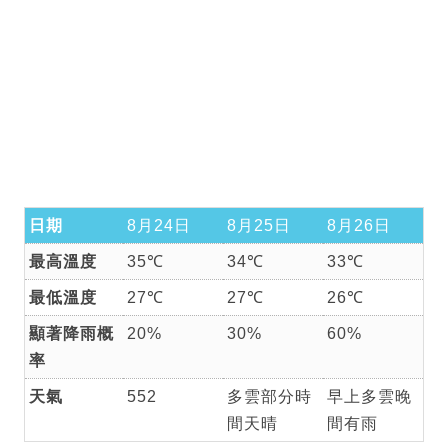
日期
8月24日
8月25日
8月26日
最高溫度
35℃
34℃
33℃
最低溫度
27℃
27℃
26℃
顯著降雨概
20%
30%
60%
率
天氣
552
多雲部分時
早上多雲晚
間天晴
間有雨