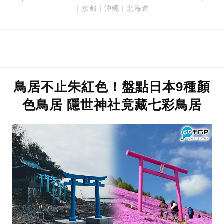
｜
京都
｜
沖繩
｜
北海道
鳥居不止朱紅色！盤點日本9種顏
色鳥居 隱世神社竟藏七彩鳥居