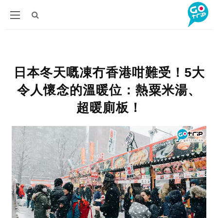
日本冬天嘅凍冇香港咁難受！5大
令人懷念的溫暖位：熱粟米湯、
超暖廁板！