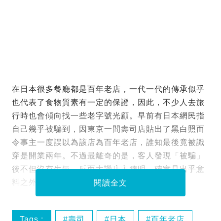
在日本很多餐廳都是百年老店，一代一代的傳承似乎
也代表了食物質素有一定的保證，因此，不少人去旅
行時也會傾向找一些老字號光顧。早前有日本網民指
自己幾乎被騙到，因東京一間壽司店貼出了黑白照而
令事主一度誤以為該店為百年老店，誰知最後竟被識
穿是開業兩年。不過最離奇的是，客人發現「被騙」
後不但沒有生氣，反而大讚店主聰明，確實是出乎意
料之外！
閱讀全文
Tags :
壽司
日本
百年老店