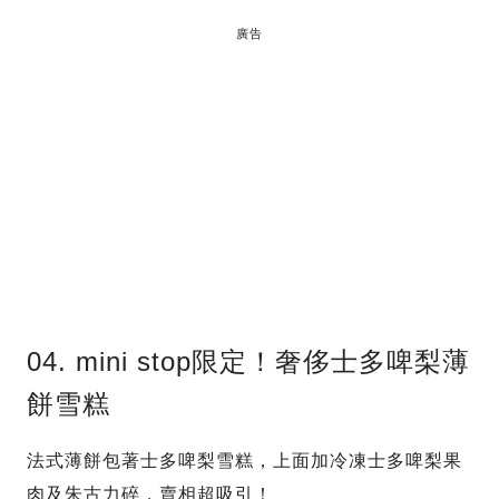
廣告
04. mini stop限定！奢侈士多啤梨薄
餅雪糕
法式薄餅包著士多啤梨雪糕，上面加冷凍士多啤梨果
肉及朱古力碎，賣相超吸引！