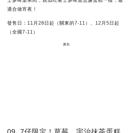
士多啤梨果肉，就似吃著士多啤梨忌廉蛋糕一樣，最
適合做宵夜！
發售日：11月28日起（關東的7-11）、12月5日起
（全國7-11）
廣告
09. 7仔限定！草莓、宇治抹茶蛋糕