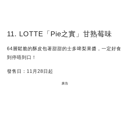
11. LOTTE「Pie之實」甘熟莓味
64層鬆脆的酥皮包著甜甜的士多啤梨果醬，一定好食
到停唔到口！
發售日：11月28日起
廣告