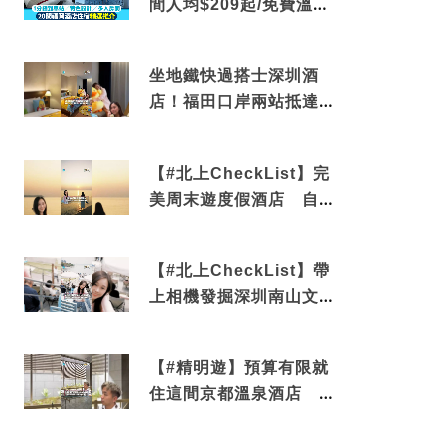
間人均$209起/免費溫泉/
近博多車站
坐地鐵快過搭士深圳酒
店！福田口岸兩站抵達
還有免費烘洗服務
【#北上CheckList】完
美周末遊度假酒店 自帶
電影院 必打卡深圳膠囊
列車
【#北上CheckList】帶
上相機發掘深圳南山文藝
角落 2天1夜住進海景套
房享受私人時光
【#精明遊】預算有限就
住這間京都溫泉酒店 車
站行5分鐘可達 必吃自助
早餐