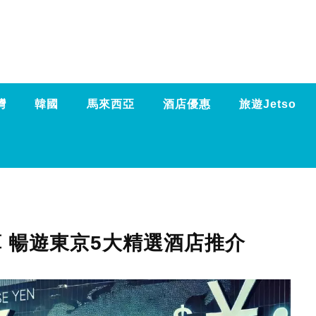
灣
韓國
馬來西亞
酒店優惠
旅遊Jetso
算 暢遊東京5大精選酒店推介