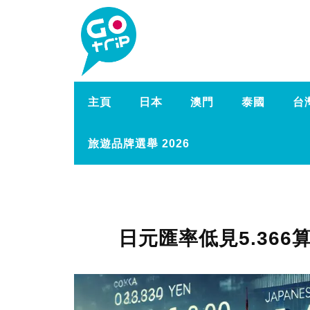
主頁
日本
澳門
泰國
台
旅遊品牌選舉 2026
日元匯率低見5.366