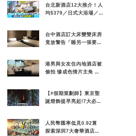
台北新酒店12大推介！人
均$379／日式大浴場／1
分鐘到捷運／米芝蓮推介
台中酒店訂大床變雙床房
竟放警告「睡另一張要加
錢」網民：好孤寒
港男與女友住內地酒店被
偷拍 慘成色情片主角 鏡
頭位置曝光 逾180間酒店
中招
【#假期策劃師】東京聖
誕燈飾提早亮起!7大必去
打卡點 快把路線收藏吧
人民幣匯率低見0.92算
探索深圳7大奢華酒店體