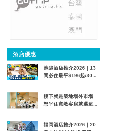
酒店優惠
池袋酒店推介2026｜13
間必住最平$196起/30秒
到車站/免費碳酸溫泉
樓下就是築地場外市場
想平住寬敞客房就選這間
東京酒店
福岡酒店推介2026｜20