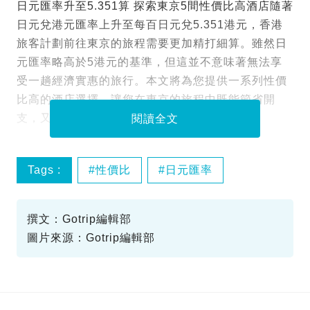
日元匯率升至5.351算 探索東京5間性價比高酒店隨著
日元兌港元匯率上升至每百日元兌5.351港元，香港
旅客計劃前往東京的旅程需要更加精打細算。雖然日
元匯率略高於5港元的基準，但這並不意味著無法享
受一趟經濟實惠的旅行。本文將為您提供一系列性價
比高的酒店選擇，讓您在東京的旅程中既能節省開
支，又能享受舒適的住宿體驗。
閱讀全文
Tags :
性價比
日元匯率
東京酒店
撰文：Gotrip編輯部
圖片來源：Gotrip編輯部