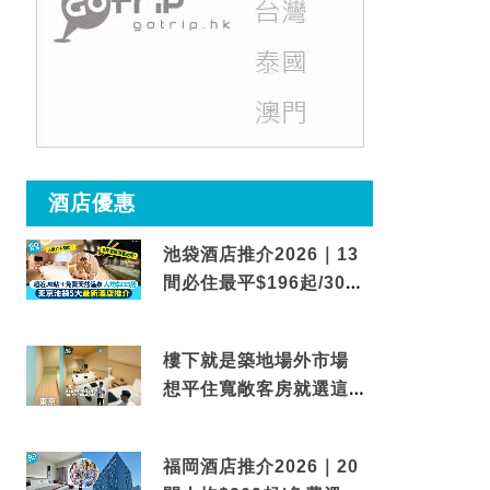
酒店優惠
池袋酒店推介2026｜13
間必住最平$196起/30秒
到車站/免費碳酸溫泉
樓下就是築地場外市場
想平住寬敞客房就選這間
東京酒店
福岡酒店推介2026｜20