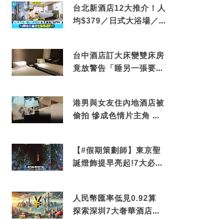
台北新酒店12大推介！人
均$379／日式大浴場／1
分鐘到捷運／米芝蓮推介
台中酒店訂大床變雙床房
竟放警告「睡另一張要加
錢」網民：好孤寒
港男與女友住內地酒店被
偷拍 慘成色情片主角 鏡
頭位置曝光 逾180間酒店
中招
【#假期策劃師】東京聖
誕燈飾提早亮起!7大必去
打卡點 快把路線收藏吧
人民幣匯率低見0.92算
探索深圳7大奢華酒店體