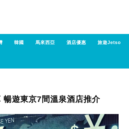
灣
韓國
馬來西亞
酒店優惠
旅遊Jetso
算 暢遊東京7間溫泉酒店推介