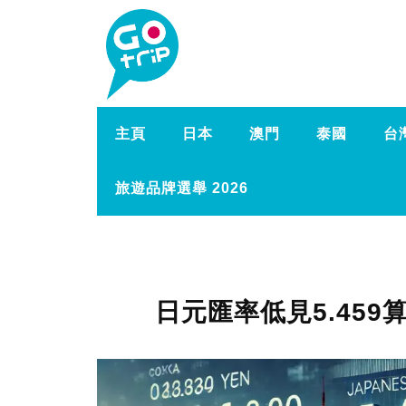
主頁
日本
澳門
泰國
台
旅遊品牌選舉 2026
日元匯率低見5.459