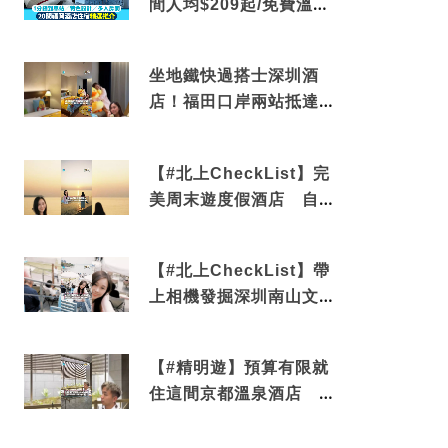
間人均$209起/免費溫泉/
近博多車站
坐地鐵快過搭士深圳酒
店！福田口岸兩站抵達
還有免費烘洗服務
【#北上CheckList】完
美周末遊度假酒店 自帶
電影院 必打卡深圳膠囊
列車
【#北上CheckList】帶
上相機發掘深圳南山文藝
角落 2天1夜住進海景套
房享受私人時光
【#精明遊】預算有限就
住這間京都溫泉酒店 車
站行5分鐘可達 必吃自助
早餐