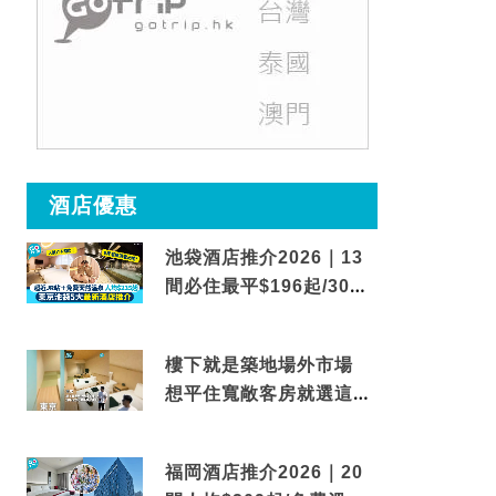
酒店優惠
池袋酒店推介2026｜13
間必住最平$196起/30秒
到車站/免費碳酸溫泉
樓下就是築地場外市場
想平住寬敞客房就選這間
東京酒店
福岡酒店推介2026｜20