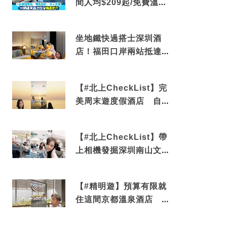
間人均$209起/免費溫泉/
近博多車站
坐地鐵快過搭士深圳酒
店！福田口岸兩站抵達
還有免費烘洗服務
【#北上CheckList】完
美周末遊度假酒店 自帶
電影院 必打卡深圳膠囊
列車
【#北上CheckList】帶
上相機發掘深圳南山文藝
角落 2天1夜住進海景套
房享受私人時光
【#精明遊】預算有限就
住這間京都溫泉酒店 車
站行5分鐘可達 必吃自助
早餐