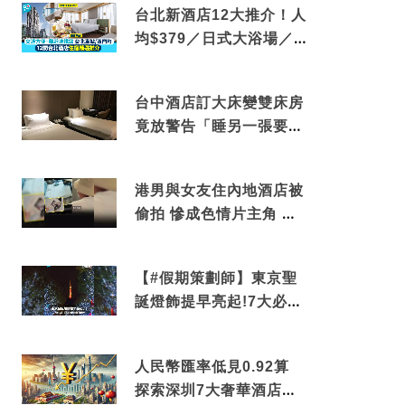
台北新酒店12大推介！人
均$379／日式大浴場／1
分鐘到捷運／米芝蓮推介
台中酒店訂大床變雙床房
竟放警告「睡另一張要加
錢」網民：好孤寒
港男與女友住內地酒店被
偷拍 慘成色情片主角 鏡
頭位置曝光 逾180間酒店
中招
【#假期策劃師】東京聖
誕燈飾提早亮起!7大必去
打卡點 快把路線收藏吧
人民幣匯率低見0.92算
探索深圳7大奢華酒店體