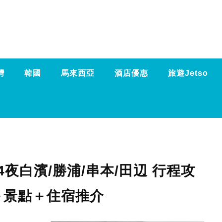
灣
韓國
馬來西亞
酒店優惠
旅遊Jetso
4夜白濱/勝浦/串本/田辺 行程攻
＋景點＋住宿推介