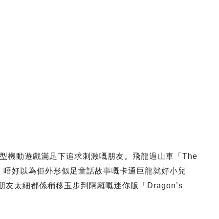
有速度型機動遊戲滿足下追求刺激嘅朋友。飛龍過山車「The
戲，唔好以為佢外形似足童話故事嘅卡通巨龍就好小兒
友太細都係稍移玉步到隔籬嘅迷你版「Dragon’s