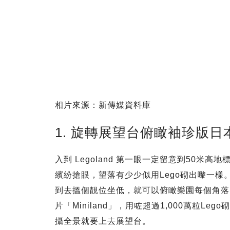
相片來源：新傳媒資料庫
1. 旋轉展望台俯瞰袖珍版日
入到 Legoland 第一眼一定留意到50米高地標
繽紛搶眼，望落有少少似用Lego砌出嚟一樣
到去搵個靚位坐低，就可以俯瞰樂園每個角落
片「Miniland」，用咗超過1,000萬粒
攝全景就要上去展望台。