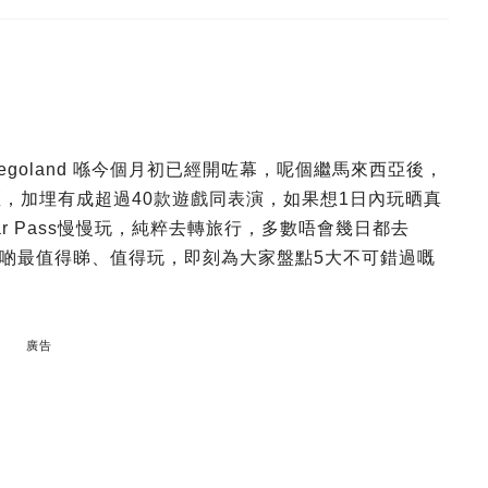
goland 喺今個月初已經開咗幕，呢個繼馬來西亞後，
題園區，加埋有成超過40款遊戲同表演，如果想1日內玩晒真
r Pass慢慢玩，純粹去轉旅行，多數唔會幾日都去
k低邊啲最值得睇、值得玩，即刻為大家盤點5大不可錯過嘅
廣告