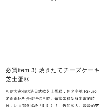
必買item 3) 焼きたてチーズケーキ
芝士蛋糕
相信大家都吃過日式軟芝士蛋糕，但老字號 Rikuro
老爺爺絕對是值得你再吃。每當蛋糕新鮮出爐的時
侯，店員都會搖鈴「叮叮叮！」吿知客人。淡淡的芝