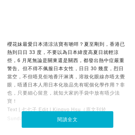
櫻花妹最愛日本清涼法寶有啲咩？夏至剛到，香港已
熱到日日 33 度，不要以為日本緯度高夏日就輕涼
些，6 月尾無論是關東還是關西，都發出熱中症嚴重
警告。但不得不佩服日本女性，日日 30 幾度，烈日
當空，不但唔見佢地香汗淋漓，溶妝化眼線亦唔太覺
眼，唔通日本人用日本化妝品先有呢個化學作用？非
也，只要細心留意，就知大家的手袋中放有唔少法
寶！
Text | 七七子 Edit | Kingyo Hsu（原文刊於
SundayMore）
閱讀全文