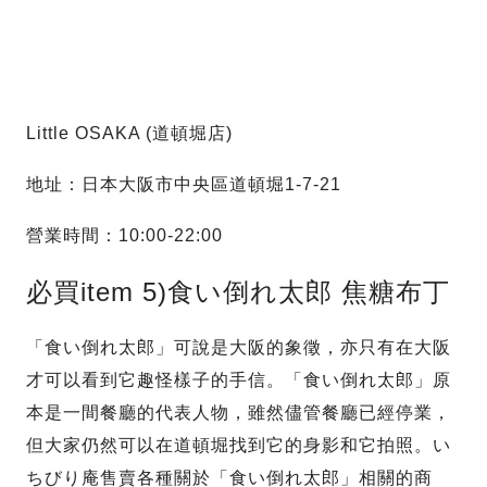
Little OSAKA (道頓堀店)
地址：日本大阪市中央區道頓堀1-7-21
營業時間：10:00-22:00
必買item 5)食い倒れ太郎 焦糖布丁
「食い倒れ太郎」可說是大阪的象徵，亦只有在大阪
才可以看到它趣怪樣子的手信。「食い倒れ太郎」原
本是一間餐廳的代表人物，雖然儘管餐廳已經停業，
但大家仍然可以在道頓堀找到它的身影和它拍照。い
ちびり庵售賣各種關於「食い倒れ太郎」相關的商