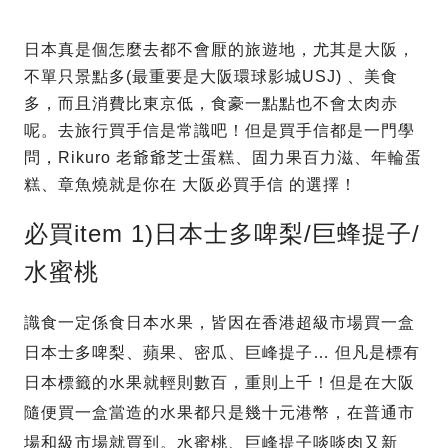
日本真是個怎麼去都不會厭的旅遊地，尤其是大阪，
不單只景點多(最重要是大阪環球影城USJ) 、美食
多，而且消費比東京低，食豪一點點也不會太肉赤
呢。去旅行買手信是常識吧！但是買手信都是一門學
問，Rikuro 老爺爺芝士蛋糕、固力果百力滋、年輪蛋
糕、章魚燒就是你在 大阪必買手信 的選擇！
必買item 1)日本士多啤梨/巨蜂提子/
水蜜桃
識食一定係食日本水果，皆因在香港超級市場買一盒
日本士多啤梨、蘋果、密瓜、巨峰提子… 但凡是標有
日本標籤的水果就輕則數百，重則上千！但是在大阪
隨便買一盒當造的水果都只是幾十元港幣，在普通市
場和級市場就買到。水蜜桃、巨峰提子啖啖肉又新