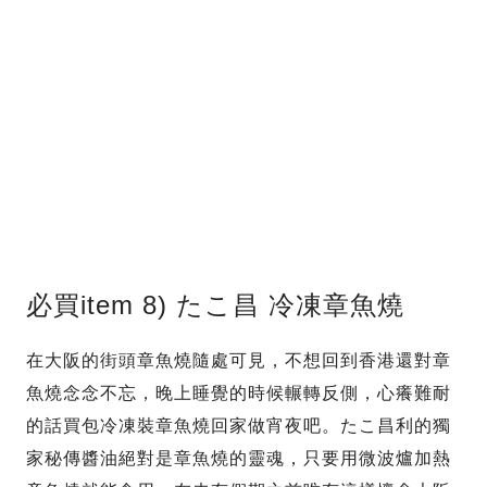
必買item 8) たこ昌 冷凍章魚燒
在大阪的街頭章魚燒隨處可見，不想回到香港還對章
魚燒念念不忘，晚上睡覺的時候輾轉反側，心癢難耐
的話買包冷凍裝章魚燒回家做宵夜吧。たこ昌利的獨
家秘傳醬油絕對是章魚燒的靈魂，只要用微波爐加熱