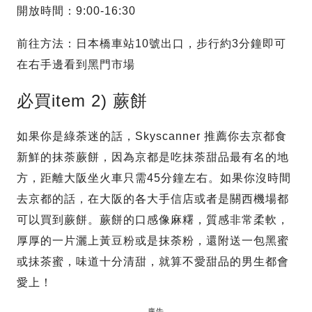
開放時間：9:00-16:30
前往方法：日本橋車站10號出口，步行約3分鐘即可
在右手邊看到黑門市場
必買item 2) 蕨餅
如果你是綠荼迷的話，Skyscanner 推薦你去京都食
新鮮的抹荼蕨餅，因為京都是吃抹荼甜品最有名的地
方，距離大阪坐火車只需45分鐘左右。如果你沒時間
去京都的話，在大阪的各大手信店或者是關西機場都
可以買到蕨餅。蕨餅的口感像麻糬，質感非常柔軟，
厚厚的一片灑上黃豆粉或是抹荼粉，還附送一包黑蜜
或抺茶蜜，味道十分清甜，就算不愛甜品的男生都會
愛上！
廣告