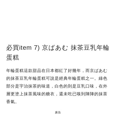
必買item 7) 京ばあむ 抹茶豆乳年輪
蛋糕
年輪蛋糕這款甜品在日本都紅了好幾年，而京ばあむ
的抹茶豆乳年輪蛋糕可說是經典年輪蛋糕之一。綠色
部分是宇治抹茶的味道，白色的則是豆乳口味，在外
層更塗上抹茶風味的糖衣，還未吃已嗅到陣陣的抹茶
香氣。
廣告