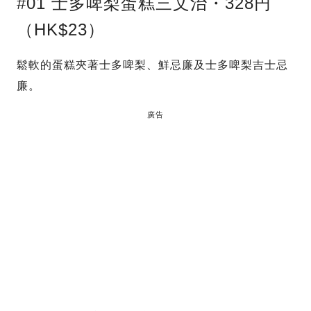
#01 士多啤梨蛋糕三文治・328円
（HK$23）
鬆軟的蛋糕夾著士多啤梨、鮮忌廉及士多啤梨吉士忌
廉。
廣告