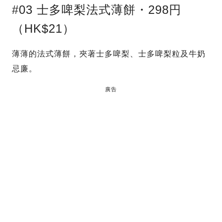
#03 士多啤梨法式薄餅・298円
（HK$21）
薄薄的法式薄餅，夾著士多啤梨、士多啤梨粒及牛奶
忌廉。
廣告