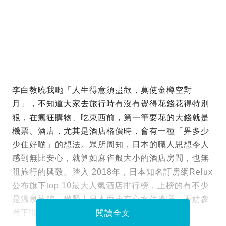
李白教曉我哋「人生得意須盡歡，莫使金樽空對
月」，不知道大家去旅行時有沒有覺得花錢花得特別
狠，在瘋狂購物、吃東西前，第一筆要花的大錢就是
機票、酒店，尤其是酒店格價時，會有一種「畀多少
少住好啲」的想法。眾所周知，日本的職人思想令人
感到無比安心，就算如麻雀般大小的酒店房間，也無
阻旅行的興致。踏入 2018年，日本知名訂房網Relux
公布旗下top 10最大人氣酒店排行榜，上榜的有不少
是溫泉旅館，嚟緊去日本而未有心水住邊嘅，不妨參
考下啦！
閱讀全文