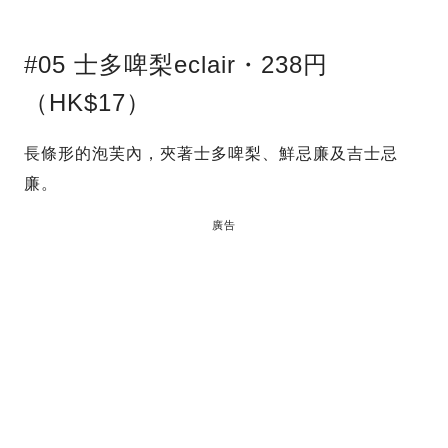
#05 士多啤梨eclair・238円
（HK$17）
長條形的泡芙內，夾著士多啤梨、鮮忌廉及吉士忌
廉。
廣告