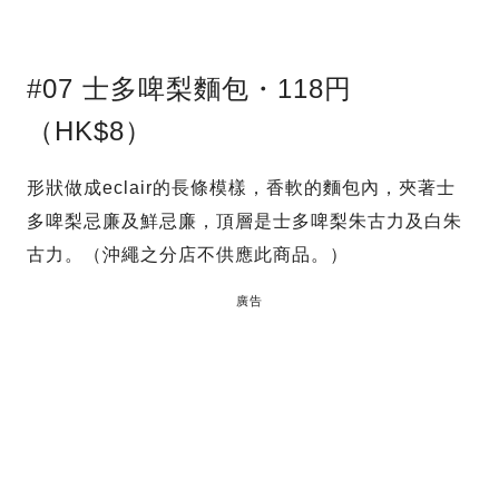
#07 士多啤梨麵包・118円
（HK$8）
形狀做成eclair的長條模樣，香軟的麵包內，夾著士
多啤梨忌廉及鮮忌廉，頂層是士多啤梨朱古力及白朱
古力。（沖繩之分店不供應此商品。）
廣告