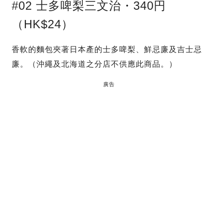
#02 士多啤梨三文治・340円
（HK$24）
香軟的麵包夾著日本產的士多啤梨、鮮忌廉及吉士忌
廉。（沖繩及北海道之分店不供應此商品。）
廣告