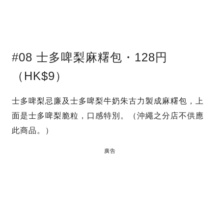
#08 士多啤梨麻糬包・128円
（HK$9）
士多啤梨忌廉及士多啤梨牛奶朱古力製成麻糬包，上
面是士多啤梨脆粒，口感特別。（沖繩之分店不供應
此商品。）
廣告