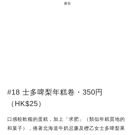
廣告
#18 士多啤梨年糕卷・350円
（HK$25）
口感較軟糯的蛋糕，加上「求肥」（類似年糕質地的
和菓子），捲著北海道牛奶忌廉及櫪乙女士多啤梨果