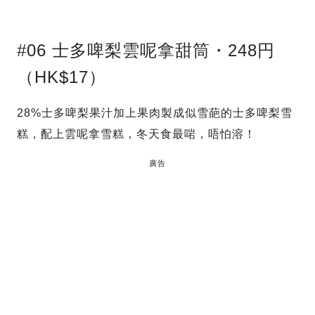
#06 士多啤梨雲呢拿甜筒・248円
（HK$17）
28%士多啤梨果汁加上果肉製成似雪葩的士多啤梨雪
糕，配上雲呢拿雪糕，冬天食最啱，唔怕溶！
廣告