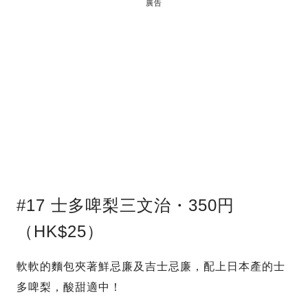
廣告
#17 士多啤梨三文治・350円
（HK$25）
軟軟的麵包夾著鮮忌廉及吉士忌廉，配上日本產的士
多啤梨，酸甜適中！