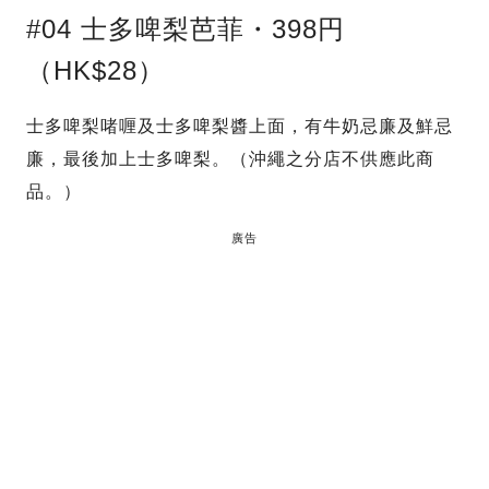
#04 士多啤梨芭菲・398円
（HK$28）
士多啤梨啫喱及士多啤梨醬上面，有牛奶忌廉及鮮忌
廉，最後加上士多啤梨。（沖繩之分店不供應此商
品。）
廣告