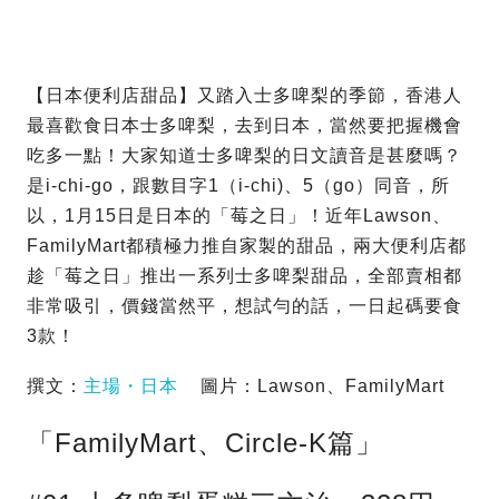
【日本便利店甜品】又踏入士多啤梨的季節，香港人
最喜歡食日本士多啤梨，去到日本，當然要把握機會
吃多一點！大家知道士多啤梨的日文讀音是甚麼嗎？
是i-chi-go，跟數目字1（i-chi)、5（go）同音，所
以，1月15日是日本的「莓之日」！近年Lawson、
FamilyMart都積極力推自家製的甜品，兩大便利店都
趁「莓之日」推出一系列士多啤梨甜品，全部賣相都
非常吸引，價錢當然平，想試勻的話，一日起碼要食
3款！
撰文：
主場・日本
圖片：Lawson、FamilyMart
「FamilyMart、Circle-K篇」