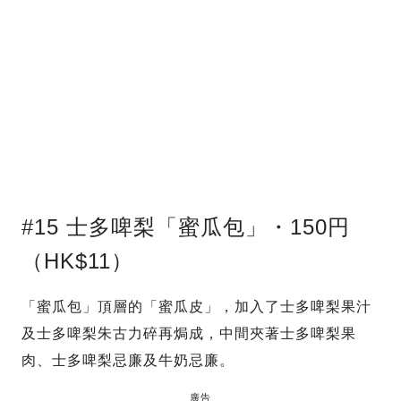
#15 士多啤梨「蜜瓜包」・150円
（HK$11）
「蜜瓜包」頂層的「蜜瓜皮」，加入了士多啤梨果汁
及士多啤梨朱古力碎再焗成，中間夾著士多啤梨果
肉、士多啤梨忌廉及牛奶忌廉。
廣告