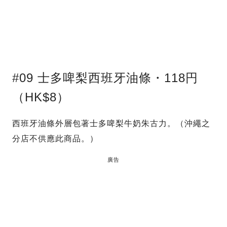
#09 士多啤梨西班牙油條・118円
（HK$8）
西班牙油條外層包著士多啤梨牛奶朱古力。（沖繩之
分店不供應此商品。）
廣告