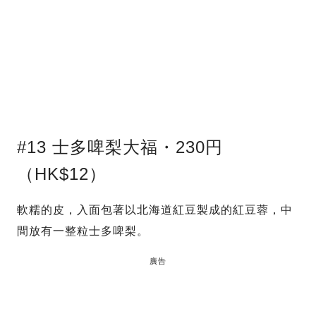
#13 士多啤梨大福・230円
（HK$12）
軟糯的皮，入面包著以北海道紅豆製成的紅豆蓉，中
間放有一整粒士多啤梨。
廣告