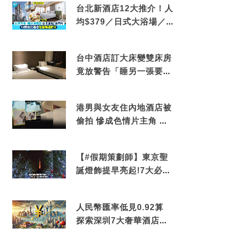
台北新酒店12大推介！人
均$379／日式大浴場／1
分鐘到捷運／米芝蓮推介
台中酒店訂大床變雙床房
竟放警告「睡另一張要加
錢」網民：好孤寒
港男與女友住內地酒店被
偷拍 慘成色情片主角 鏡
頭位置曝光 逾180間酒店
中招
【#假期策劃師】東京聖
誕燈飾提早亮起!7大必去
打卡點 快把路線收藏吧
人民幣匯率低見0.92算
探索深圳7大奢華酒店體