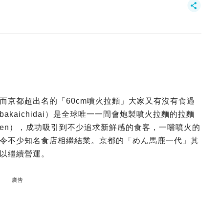
而京都超出名的「60cm噴火拉麵」大家又有沒有食過
kaichidai）是全球唯一一間會炮製噴火拉麵的拉麵
amen），成功吸引到不少追求新鮮感的食客，一嚐噴火的
令不少知名食店相繼結業。京都的「めん馬鹿一代」其
以繼續營運。
廣告