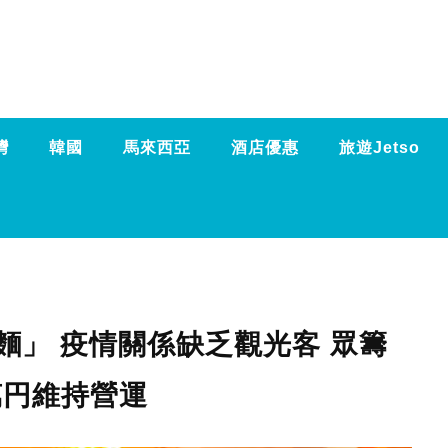
灣
韓國
馬來西亞
酒店優惠
旅遊Jetso
麵」 疫情關係缺乏觀光客 眾籌
萬円維持營運