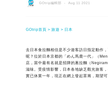
GOtrip編輯部
Aug 11 2021
GOtrip首頁
旅遊
日本
去日本食拉麵相信是不少遊客訪日指定動作，
呢？位於日本京都的「めん馬鹿一代」（Menba
店，當中最有名就是招牌的蔥拉麵（Negir
滋味。受疫情影響，日本各地缺乏觀光旅客，
實已休業一年，現正在網上發起眾籌，期望可