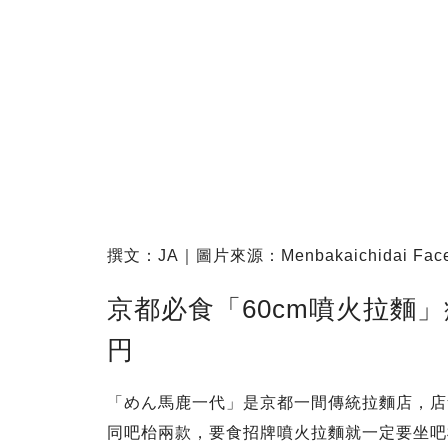
撰文：JA｜圖片來源：Menbakaichidai Fac
京都必食「60cm噴火拉麵」
円
「めん馬鹿一代」是京都一間傳統拉麵店，店
同吧枱兩款，要食招牌噴火拉麵就一定要坐吧