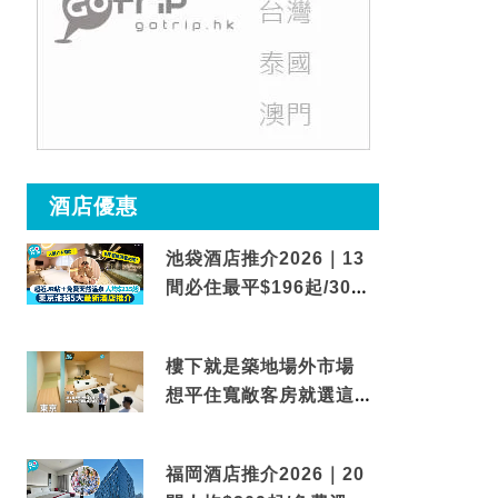
酒店優惠
池袋酒店推介2026｜13
間必住最平$196起/30秒
到車站/免費碳酸溫泉
樓下就是築地場外市場
想平住寬敞客房就選這間
東京酒店
福岡酒店推介2026｜20