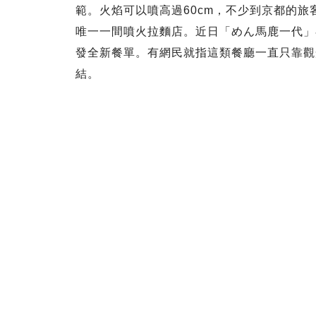
範。火焰可以噴高過60cm，不少到京都的
唯一一間噴火拉麵店。近日「めん馬鹿一代」
發全新餐單。有網民就指這類餐廳一直只靠觀
結。