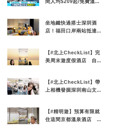
間人均$209起/免費溫泉/
近博多車站
坐地鐵快過搭士深圳酒
店！福田口岸兩站抵達
還有免費烘洗服務
【#北上CheckList】完
美周末遊度假酒店 自帶
電影院 必打卡深圳膠囊
列車
【#北上CheckList】帶
上相機發掘深圳南山文藝
角落 2天1夜住進海景套
房享受私人時光
【#精明遊】預算有限就
住這間京都溫泉酒店 車
站行5分鐘可達 必吃自助
早餐