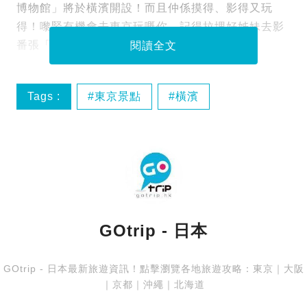
博物館」將於橫濱開設！而且仲係摸得、影得又玩
得！嚟緊有機會去東京玩嘅你，記得拉埋好姊妹去影
番張「特色」靚相啦！
閱讀全文
Tags :
東京景點
橫濱
GOtrip - 日本
GOtrip - 日本最新旅遊資訊！點擊瀏覽各地旅遊攻略：
東京
｜
大阪
｜
京都
｜
沖繩
｜
北海道