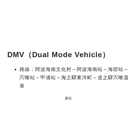
DMV（Dual Mode Vehicle）
路線：阿波海南文化村～阿波海南站～海部站～
宍喰站～甲浦站～海之驛東洋町～道之驛宍喰溫
泉
廣告