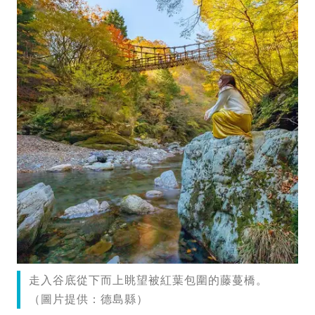
走入谷底從下而上眺望被紅葉包圍的藤蔓橋。
（圖片提供：德島縣）