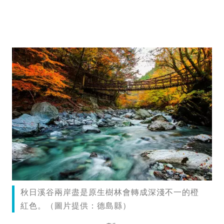
秋日溪谷兩岸盡是原生樹林會轉成深淺不一的橙
紅色。（圖片提供：德島縣）