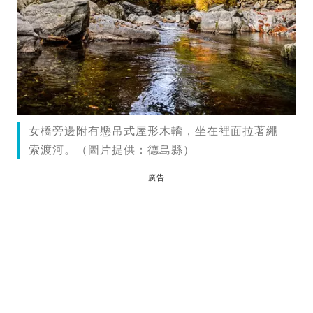
女橋旁邊附有懸吊式屋形木轎，坐在裡面拉著繩
索渡河。（圖片提供：德島縣）
廣告