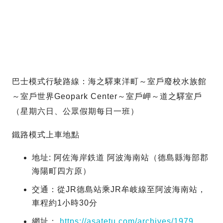
巴士模式行駛路線：海之驛東洋町～室戶廢校水族館
～室戶世界Geopark Center～室戶岬～道之驛室戶
（星期六日、公眾假期每日一班）
鐵路模式上車地點
地址: 阿佐海岸鉄道 阿波海南站（德島縣海部郡
海陽町四方原）
交通：從JR德島站乘JR牟岐線至阿波海南站，
車程約1小時30分
網址：
https://asatetu.com/archives/1979