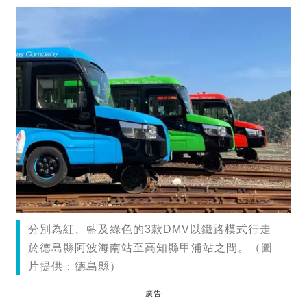
分別為紅、藍及綠色的3款DMV以鐵路模式行走
於德島縣阿波海南站至高知縣甲浦站之間。（圖
片提供：德島縣）
廣告