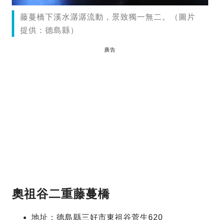
藤蔓橋下溪水潺潺流動，景致獨一無二。（圖片
提供：德島縣）
廣告
奧祖谷二重藤蔓橋
地址：德島縣三好市東祖谷菅生620