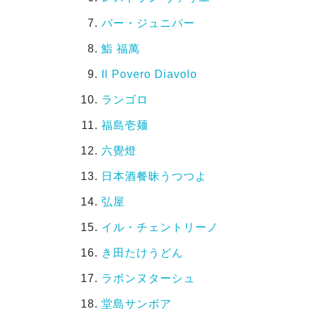
バー・ジュニパー
鮨 福萬
Il Povero Diavolo
ランゴロ
福島壱麺
六覺燈
日本酒餐昧うつつよ
弘屋
イル・チェントリーノ
き田たけうどん
ラボンヌターシュ
堂島サンボア