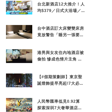
台北新酒店12大推介！人
均$379／日式大浴場／1
分鐘到捷運／米芝蓮推介
台中酒店訂大床變雙床房
竟放警告「睡另一張要加
錢」網民：好孤寒
港男與女友住內地酒店被
偷拍 慘成色情片主角 鏡
頭位置曝光 逾180間酒店
中招
【#假期策劃師】東京聖
誕燈飾提早亮起!7大必去
打卡點 快把路線收藏吧
人民幣匯率低見0.92算
探索深圳7大奢華酒店體