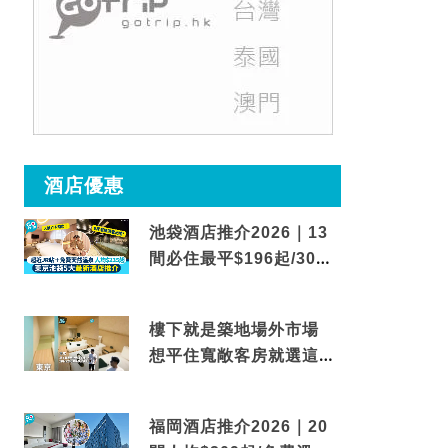
酒店優惠
池袋酒店推介2026｜13
間必住最平$196起/30秒
到車站/免費碳酸溫泉
樓下就是築地場外市場
想平住寬敞客房就選這間
東京酒店
福岡酒店推介2026｜20