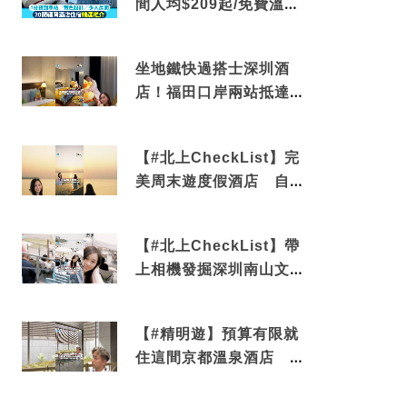
間人均$209起/免費溫泉/
近博多車站
坐地鐵快過搭士深圳酒
店！福田口岸兩站抵達
還有免費烘洗服務
【#北上CheckList】完
美周末遊度假酒店 自帶
電影院 必打卡深圳膠囊
列車
【#北上CheckList】帶
上相機發掘深圳南山文藝
角落 2天1夜住進海景套
房享受私人時光
【#精明遊】預算有限就
住這間京都溫泉酒店 車
站行5分鐘可達 必吃自助
早餐