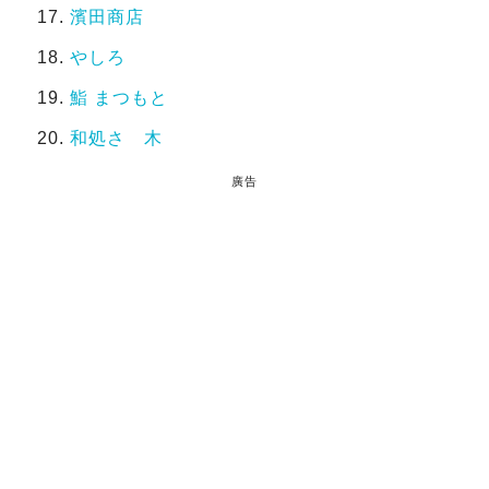
濱田商店
やしろ
鮨 まつもと
和処さゝ木
廣告