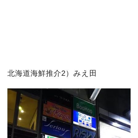
北海道海鮮推介2）みえ田