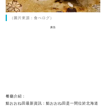
（圖片來源：食べログ）
廣告
餐廳介紹：
鮨おおね田最新資訊：鮨おおね田是一間位於北海道