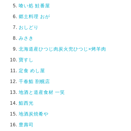
喰い処 鮭番屋
郷土料理 おが
おしどり
みさき
北海道産ひつじ肉炭火兜ひつじ×烤羊肉
寶すし
定食 めし屋
千春鮨 劄幌店
地酒と道産食材 一笑
鮨西光
地酒炭焼肴や
豊壽司