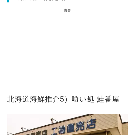
廣告
北海道海鮮推介5）喰い処 鮭番屋