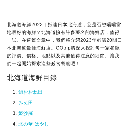
北海道海鮮2023｜抵達日本北海道，您是否想嚐嚐當
地最好的海鮮？北海道擁有許多著名的海鮮店，值得
一試。在這篇文章中，我們將介紹2023年必嚐20間日
本北海道最佳海鮮店。GOtrip將深入探討每一家餐廳
的評價、價格、地點以及其他值得注意的細節。讓我
們一起開始探索這些必食餐廳吧！
北海道海鮮目錄
鮨おおね田
みえ田
姫沙羅
北の華 はやし