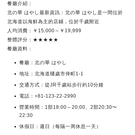
餐廳介紹：
北の華 はやし最新資訊：北の華 はやし是一間位於
北海道以海鮮為主的店鋪，位於千歲附近
人均消費：￥15,000～￥19,999
整體評分：★★★★★
餐廳資料：
餐廳：北の華 はやし
地址：北海道韆歲市倖町1-1
交通方式：從JR千歲站步行約10分鐘
電話：+81-123-22-2990
營業時間：1部18:00～20:00、2部20:30〜
22:30
休假日：週日（每隔一周休息一天）