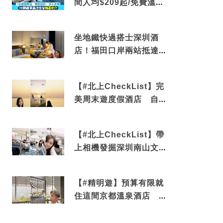
間人均$209起/免費溫泉/
近博多車站
坐地鐵快過搭士深圳酒
店！福田口岸兩站抵達
還有免費烘洗服務
【#北上CheckList】完
美周末遊度假酒店 自帶
電影院 必打卡深圳膠囊
列車
【#北上CheckList】帶
上相機發掘深圳南山文藝
角落 2天1夜住進海景套
房享受私人時光
【#精明遊】預算有限就
住這間京都溫泉酒店 車
站行5分鐘可達 必吃自助
早餐