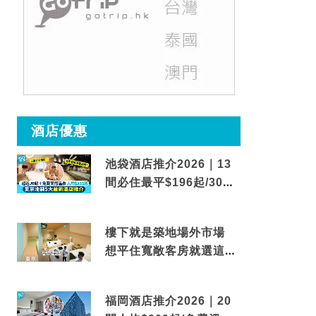
酒店優惠
池袋酒店推介2026｜13
間必住最平$196起/30秒
到車站/免費碳酸溫泉
樓下就是築地場外市場
想平住寬敞客房就選這間
東京酒店
福岡酒店推介2026｜20