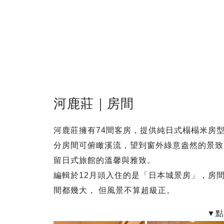
河鹿莊｜房間
河鹿莊擁有74間客房，提供純日式榻榻米房
分房間可俯瞰溪流，望到窗外綠意盎然的景致
留日式旅館的溫馨與雅致。
編輯於12月頭入住的是「日本城景房」，房
間都幾大， 但風景不算超級正。