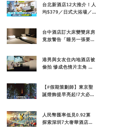
台北新酒店12大推介！人
均$379／日式大浴場／1
分鐘到捷運／米芝蓮推介
台中酒店訂大床變雙床房
竟放警告「睡另一張要加
錢」網民：好孤寒
港男與女友住內地酒店被
偷拍 慘成色情片主角 鏡
頭位置曝光 逾180間酒店
中招
【#假期策劃師】東京聖
誕燈飾提早亮起!7大必去
打卡點 快把路線收藏吧
人民幣匯率低見0.92算
探索深圳7大奢華酒店體