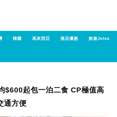
灣
韓國
馬來西亞
酒店優惠
旅遊Jetso
$600起包一泊二食 CP極值高
交通方便