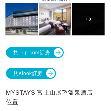
+8
+8
+8
於Trip.com訂房
於Klook訂房
MYSTAYS 富士山展望溫泉酒店｜
位置