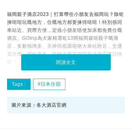
福岡親子酒店2023｜打算帶住小朋友去福岡玩？除咗
揀啱啱玩嘅地方，住嘅地方都要揀得啱啱！特別係同
車站近、買嘢方便，定係小朋友唔使加床都免費住嘅
酒店。GOtrip為大家精選咗13間福岡最啱親子嘅酒
店，多數喺博多、天神同祗園呢啲大車站附近，交通
又方便。想知更多，快啲去睇下福岡親子酒店嘅詳情
啦！
閱讀全文
Tags :
日本住宿
圖片來源：各大酒店官網