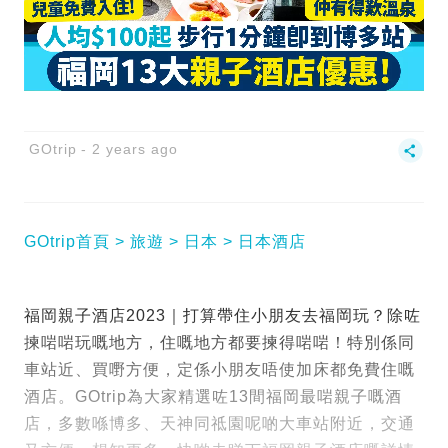
GOtrip
2 years ago
GOtrip首頁
旅遊
日本
日本酒店
福岡親子酒店2023｜打算帶住小朋友去福岡玩？除咗
揀啱啱玩嘅地方，住嘅地方都要揀得啱啱！特別係同
車站近、買嘢方便，定係小朋友唔使加床都免費住嘅
酒店。GOtrip為大家精選咗13間福岡最啱親子嘅酒
店，多數喺博多、天神同祗園呢啲大車站附近，交通