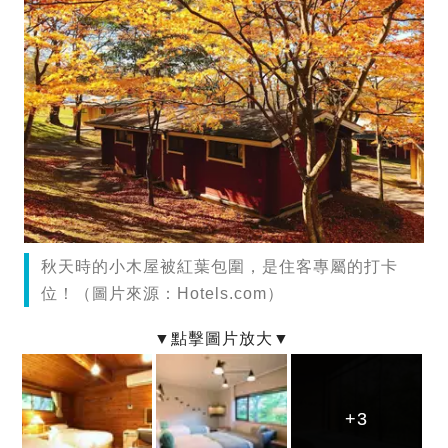
秋天時的小木屋被紅葉包圍，是住客專屬的打卡
位！（圖片來源：Hotels.com）
+3
+3
+3