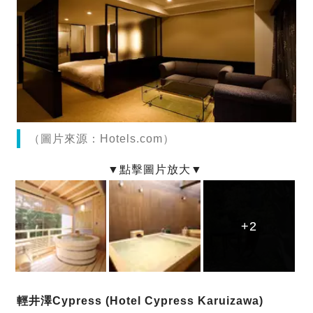
（圖片來源：Hotels.com）
+2
+2
+2
輕井澤Cypress (Hotel Cypress Karuizawa)