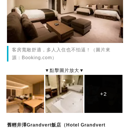
客房寬敞舒適，多人入住也不怕逼！（圖片來
源：Booking.com）
+2
+2
+2
舊輕井澤Grandvert飯店（Hotel Grandvert