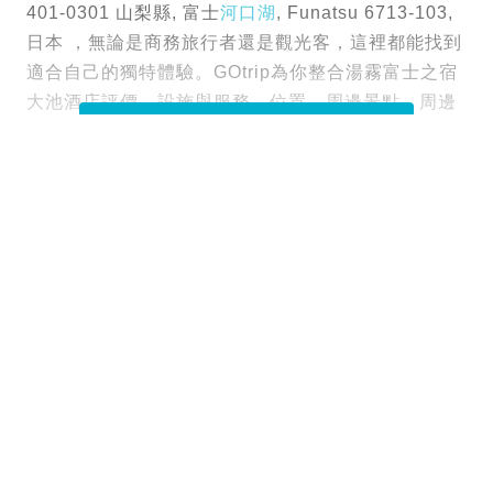
401-0301 山梨縣, 富士
河口湖
, Funatsu 6713-103,
日本 ，無論是商務旅行者還是觀光客，這裡都能找到
適合自己的獨特體驗。GOtrip為你整合湯霧富士之宿
大池酒店評價、設施與服務、位置、周邊景點、周邊
設施以及訂房須知。
閱讀全文
Tags :
日本住宿
圖片來源：Booking.com