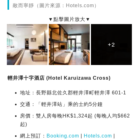
敞而寧靜（圖片來源：Hotels.com）
+2
+2
+2
輕井澤十字酒店 (Hotel Karuizawa Cross)
地址：長野縣北佐久郡輕井澤町輕井澤 601-1
交通：「輕井澤站」乘的士約5分鐘
房價：雙人房每晚HK$1,324起 (每晚人均$662
起)
網上預訂：
Booking.com
|
Hotels.com
|