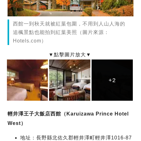
西館一到秋天就被紅葉包圍，不用到人山人海的
追楓景點也能拍到紅葉美照（圖片來源：
Hotels.com）
+2
+2
+2
輕井澤王子大飯店西館（Karuizawa Prince Hotel
West）
地址：長野縣北佐久郡輕井澤町輕井澤1016-87