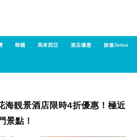
灣
韓國
馬來西亞
酒店優惠
旅遊Jetso
花海靚景酒店限時4折優惠！極近
門景點！