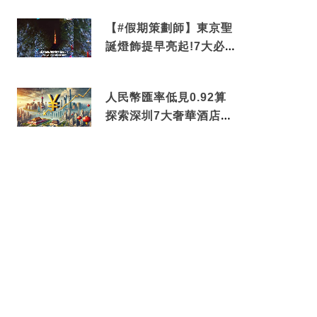
中招
【#假期策劃師】東京聖
誕燈飾提早亮起!7大必去
打卡點 快把路線收藏吧
人民幣匯率低見0.92算
探索深圳7大奢華酒店體
驗