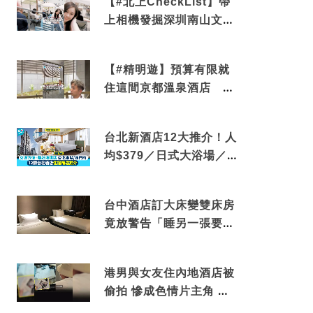
【#北上CheckList】帶
上相機發掘深圳南山文藝
角落 2天1夜住進海景套
房享受私人時光
【#精明遊】預算有限就
住這間京都溫泉酒店 車
站行5分鐘可達 必吃自助
早餐
台北新酒店12大推介！人
均$379／日式大浴場／1
分鐘到捷運／米芝蓮推介
台中酒店訂大床變雙床房
竟放警告「睡另一張要加
錢」網民：好孤寒
港男與女友住內地酒店被
偷拍 慘成色情片主角 鏡
頭位置曝光 逾180間酒店