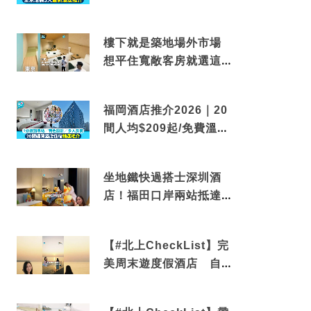
到車站/免費碳酸溫泉
樓下就是築地場外市場
想平住寬敞客房就選這間
東京酒店
福岡酒店推介2026｜20
間人均$209起/免費溫泉/
近博多車站
坐地鐵快過搭士深圳酒
店！福田口岸兩站抵達
還有免費烘洗服務
【#北上CheckList】完
美周末遊度假酒店 自帶
電影院 必打卡深圳膠囊
列車