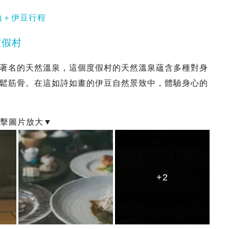
山＋伊豆行程
度假村
著名的天然溫泉，這個度假村的天然溫泉蘊含多種對身
鬆筋骨。在這如詩如畫的伊豆自然景致中，體驗身心的
+2
+2
+2