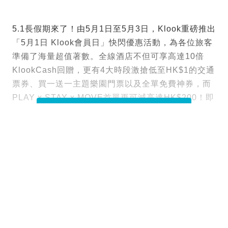
5.1長假期來了！由5月1日至5月3日，Klook重磅推出
「5月1日 Klook會員日」快閃優惠活動，為各位旅客
準備了海量超值著數。全線酒店不但可享高達10倍
KlookCash回贈，更有4大時段激搶低至HK$1的交通
票券、買一送一主題樂園門票以及全單免費神券，而
PLAY x STAY x MOVE首單更可減高達HK$200！即
睇以下各項必搶抵Deal，Mark實時間準備搶優惠！
閱讀全文
Tags :
Jetso
圖片來源：Klook