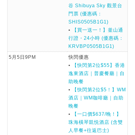
谷 Shibuya Sky 觀景台
門票 (優惠碼：
SHIS0505B1G1)
•
【買一送一！】釜山通
行證・24小時 (優惠碼：
KRVBP0505B1G1)
5月5日9PM
快閃優惠
•
【快閃第2位$55】香港
逸東酒店｜普慶餐廳｜自
助晚餐
•
【快閃第2位$5！】WM
酒店｜WM咖啡廳｜自助
晚餐
•
【一口價$637/晚！】
珠海橫琴凱悦酒店 (含雙
人早餐+往返巴士)