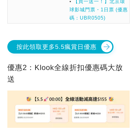
•
【買一送一！】北京環
球影城門票・1日票 (優惠
碼：UBR0505)
按此領取更多5.5瘋賞日優惠
優惠2：Klook全線折扣優惠碼大放
送