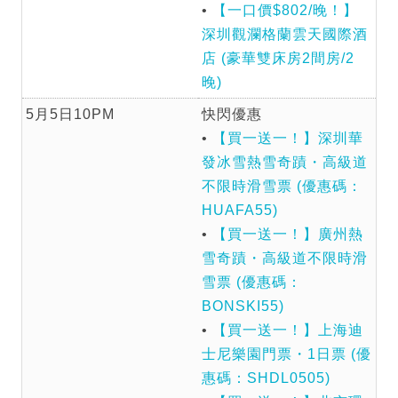
•
【一口價$802/晚！】
深圳觀瀾格蘭雲天國際酒
店 (豪華雙床房2間房/2
晚)
5月5日10PM
快閃優惠
•
【買一送一！】深圳華
發冰雪熱雪奇蹟・高級道
不限時滑雪票 (優惠碼：
HUAFA55)
•
【買一送一！】廣州熱
雪奇蹟・高級道不限時滑
雪票 (優惠碼：
BONSKI55)
•
【買一送一！】上海迪
士尼樂園門票・1日票 (優
惠碼：SHDL0505)