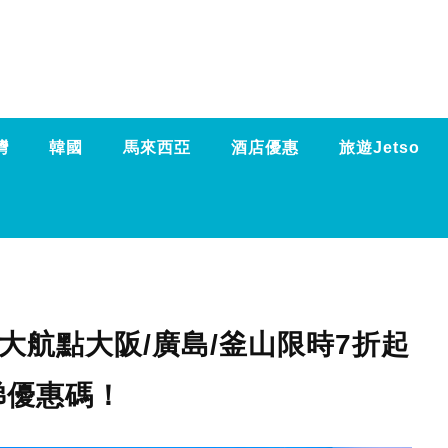
灣
韓國
馬來西亞
酒店優惠
旅遊Jetso
11大航點大阪/廣島/釜山限時7折起
睇優惠碼！