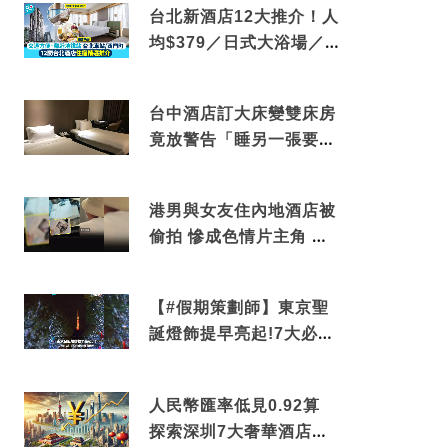
台北新酒店12大推介！人
均$379／日式大浴場／1
分鐘到捷運／米芝蓮推介
台中酒店訂大床變雙床房
竟放警告「睡另一張要加
錢」網民：好孤寒
港男與女友住內地酒店被
偷拍 慘成色情片主角 鏡
頭位置曝光 逾180間酒店
中招
【#假期策劃師】東京聖
誕燈飾提早亮起!7大必去
打卡點 快把路線收藏吧
人民幣匯率低見0.92算
探索深圳7大奢華酒店體