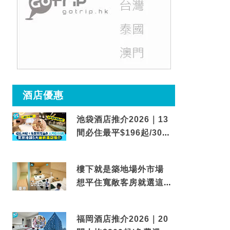
酒店優惠
池袋酒店推介2026｜13
間必住最平$196起/30秒
到車站/免費碳酸溫泉
樓下就是築地場外市場
想平住寬敞客房就選這間
東京酒店
福岡酒店推介2026｜20