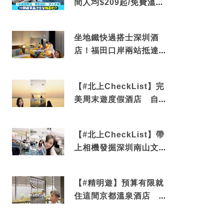
間人均$209起/免費溫泉/
近博多車站
坐地鐵快過搭士深圳酒
店！福田口岸兩站抵達
還有免費烘洗服務
【#北上CheckList】完
美周末遊度假酒店 自帶
電影院 必打卡深圳膠囊
列車
【#北上CheckList】帶
上相機發掘深圳南山文藝
角落 2天1夜住進海景套
房享受私人時光
【#精明遊】預算有限就
住這間京都溫泉酒店 車
站行5分鐘可達 必吃自助
早餐