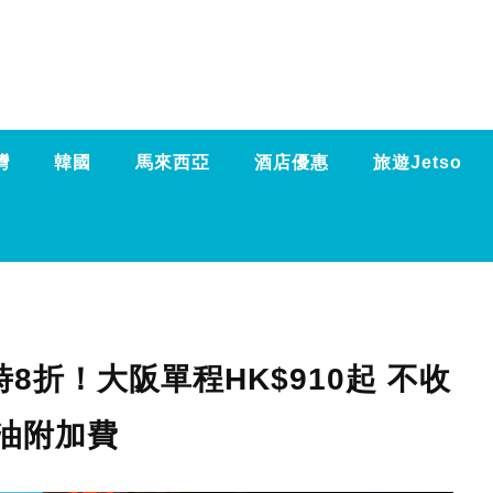
灣
韓國
馬來西亞
酒店優惠
旅遊Jetso
限時8折！大阪單程HK$910起 不收
油附加費