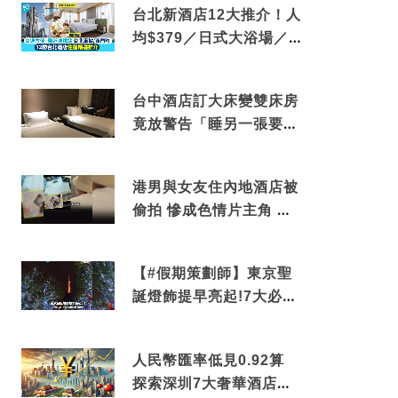
台北新酒店12大推介！人
均$379／日式大浴場／1
分鐘到捷運／米芝蓮推介
台中酒店訂大床變雙床房
竟放警告「睡另一張要加
錢」網民：好孤寒
港男與女友住內地酒店被
偷拍 慘成色情片主角 鏡
頭位置曝光 逾180間酒店
中招
【#假期策劃師】東京聖
誕燈飾提早亮起!7大必去
打卡點 快把路線收藏吧
人民幣匯率低見0.92算
探索深圳7大奢華酒店體