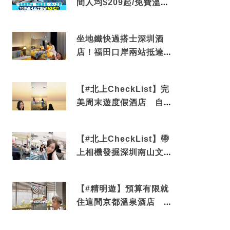
間人均$209起/免費溫泉/
近博多車站
坐地鐵快過搭士深圳酒
店！福田口岸兩站抵達
還有免費烘洗服務
【#北上CheckList】完
美周末遊度假酒店 自帶
電影院 必打卡深圳膠囊
列車
【#北上CheckList】帶
上相機發掘深圳南山文藝
角落 2天1夜住進海景套
房享受私人時光
【#精明遊】預算有限就
住這間京都溫泉酒店 車
站行5分鐘可達 必吃自助
早餐