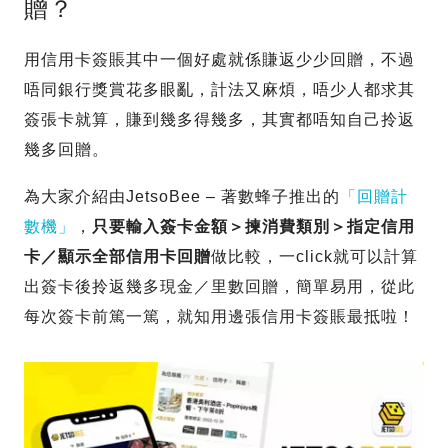
贈？
用信用卡簽賬其中一個好處就係賺返少少回贈，不過
唔同銀行獎賞花多眼亂，計法又麻煩，唔少人都求其
簽張卡就算，賺到幾多得幾多，其實都唔知自己拎返
幾多回贈。
為大家介紹由JetsoBee – 著數蜂子推出的
「回贈計
數機」
，
只要輸入簽卡金額＞揀消費類別＞指定信用
卡／顯示全部信用卡回贈
做比較，一click就可以計算
出簽卡後拎返幾多現金／里數回贈，簡單易用，從此
每次簽卡前篤一篤，就知用邊張信用卡簽賬最抵啦！