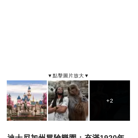
+2
+2
+2
迪士尼加州冒險樂園：充滿1920年