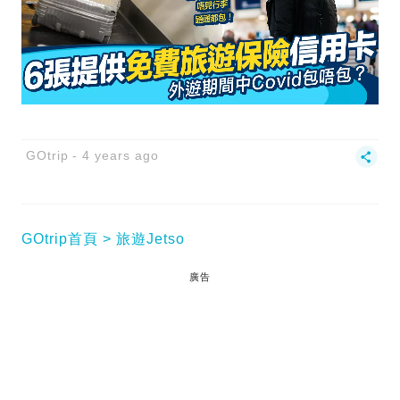
GOtrip
4 years ago
GOtrip首頁
旅遊Jetso
廣告