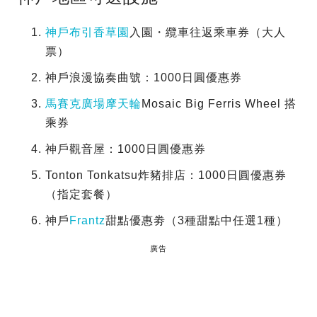
神戶布引香草園
入園・纜車往返乘車券（大人
票）
神戶浪漫協奏曲號：1000日圓優惠券
馬賽克廣場摩天輪
Mosaic Big Ferris Wheel 搭
乘券
神戶觀音屋：1000日圓優惠券
Tonton Tonkatsu炸豬排店：1000日圓優惠券
（指定套餐）
神戶
Frantz
甜點優惠劵（3種甜點中任選1種）
廣告