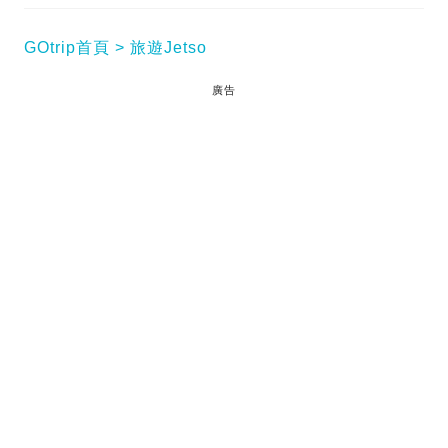
GOtrip首頁
旅遊Jetso
廣告
Staycation優惠｜香港黃金海岸酒店與國際品牌
agnès b. 推出「法國浪漫慶典之旅」聯乘企劃，提供