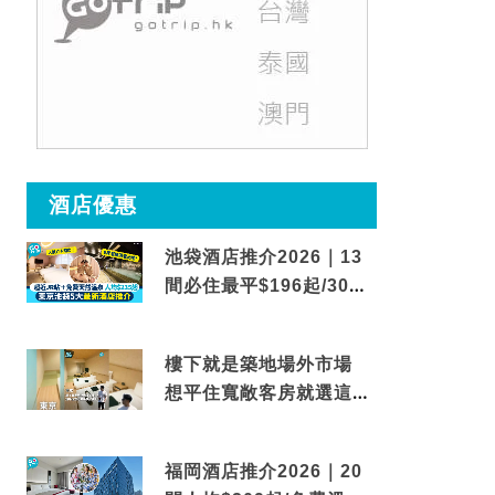
酒店優惠
池袋酒店推介2026｜13
間必住最平$196起/30秒
到車站/免費碳酸溫泉
樓下就是築地場外市場
想平住寬敞客房就選這間
東京酒店
福岡酒店推介2026｜20