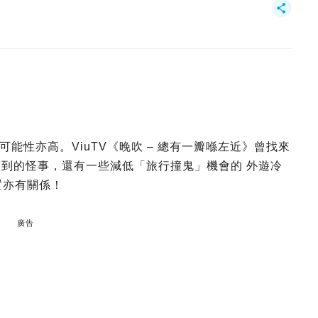
能性亦高。ViuTV《晚吹 – 總有一瓣喺左近》曾找來
時遇到的怪事，還有一些減低「旅行撞鬼」機會的 外遊冷
置亦有關係！
廣告