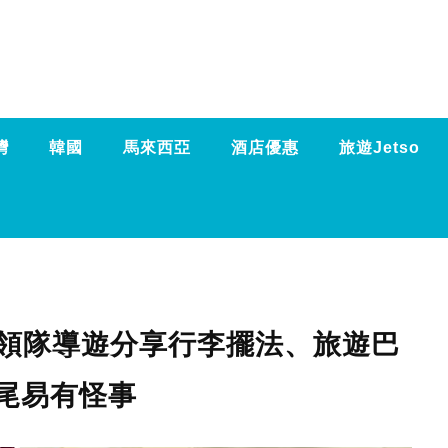
灣
韓國
馬來西亞
酒店優惠
旅遊Jetso
鬼 ！領隊導遊分享行李擺法、旅遊巴
尾易有怪事