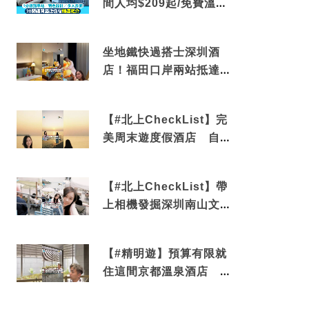
間人均$209起/免費溫泉/
近博多車站
坐地鐵快過搭士深圳酒
店！福田口岸兩站抵達
還有免費烘洗服務
【#北上CheckList】完
美周末遊度假酒店 自帶
電影院 必打卡深圳膠囊
列車
【#北上CheckList】帶
上相機發掘深圳南山文藝
角落 2天1夜住進海景套
房享受私人時光
【#精明遊】預算有限就
住這間京都溫泉酒店 車
站行5分鐘可達 必吃自助
早餐