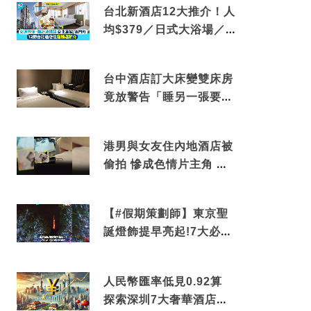
台北新酒店12大推介！人
均$379／日式大浴場／1
分鐘到捷運／米芝蓮推介
台中酒店訂大床變雙床房
竟放警告「睡另一張要加
錢」網民：好孤寒
港男與女友住內地酒店被
偷拍 慘成色情片主角 鏡
頭位置曝光 逾180間酒店
中招
【#假期策劃師】東京聖
誕燈飾提早亮起!7大必去
打卡點 快把路線收藏吧
人民幣匯率低見0.92算
探索深圳7大奢華酒店體