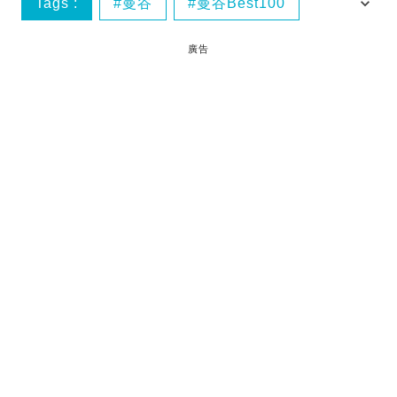
Tags :
曼谷
曼谷Best100
曼谷美食
泰國
廣告