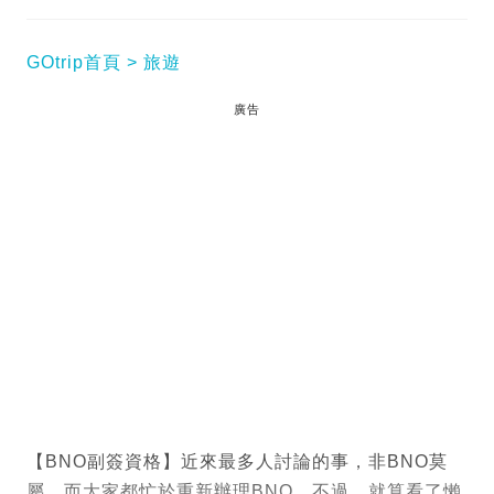
GOtrip首頁
旅遊
廣告
【BNO副簽資格】近來最多人討論的事，非BNO莫
屬，而大家都忙於重新辦理BNO。不過，就算看了懶