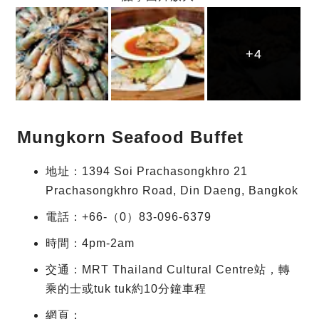
+4
+4
+4
Mungkorn Seafood Buffet
地址：1394 Soi Prachasongkhro 21
Prachasongkhro Road, Din Daeng, Bangkok
電話：+66-（0）83-096-6379
時間：4pm-2am
交通：MRT Thailand Cultural Centre站，轉
乘的士或tuk tuk約10分鐘車程
網頁：