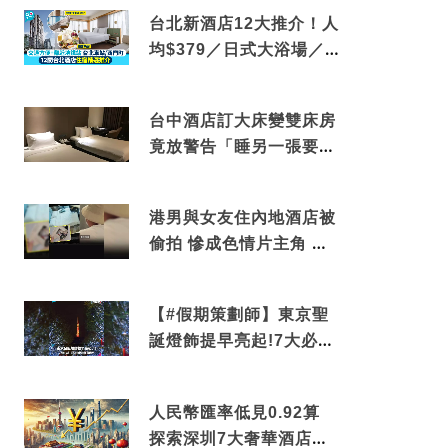
早餐
台北新酒店12大推介！人
均$379／日式大浴場／1
分鐘到捷運／米芝蓮推介
台中酒店訂大床變雙床房
竟放警告「睡另一張要加
錢」網民：好孤寒
港男與女友住內地酒店被
偷拍 慘成色情片主角 鏡
頭位置曝光 逾180間酒店
中招
【#假期策劃師】東京聖
誕燈飾提早亮起!7大必去
打卡點 快把路線收藏吧
人民幣匯率低見0.92算
探索深圳7大奢華酒店體