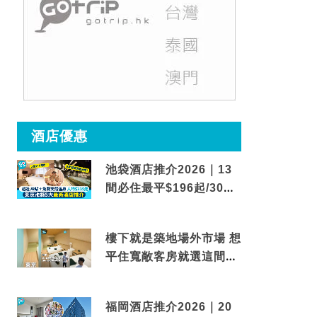
酒店優惠
池袋酒店推介2026｜13
間必住最平$196起/30秒
到車站/免費碳酸溫泉
樓下就是築地場外市場 想
平住寬敞客房就選這間東
京酒店
福岡酒店推介2026｜20