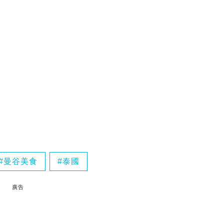
曼谷美食
泰國
廣告