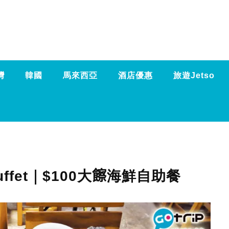
灣
韓國
馬來西亞
酒店優惠
旅遊Jetso
 Buffet｜$100大𩟔海鮮自助餐