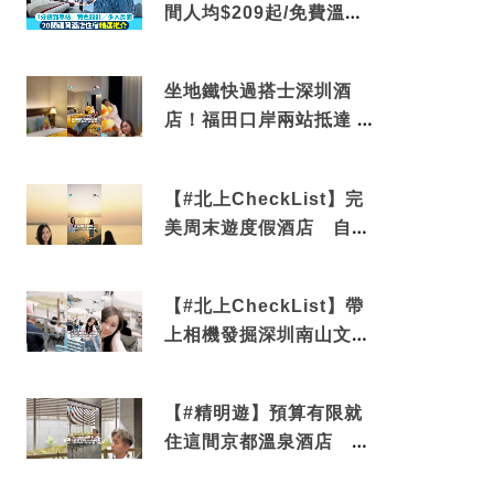
間人均$209起/免費溫泉/
近博多車站
坐地鐵快過搭士深圳酒
店！福田口岸兩站抵達 還
有免費烘洗服務
【#北上CheckList】完
美周末遊度假酒店 自帶
電影院 必打卡深圳膠囊列
車
【#北上CheckList】帶
上相機發掘深圳南山文藝
角落 2天1夜住進海景套
房享受私人時光
【#精明遊】預算有限就
住這間京都溫泉酒店 車
站行5分鐘可達 必吃自助