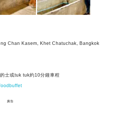
g Chan Kasem, Khet Chatuchak, Bangkok
的士或tuk tuk約10分鐘車程
oodbuffet
廣告