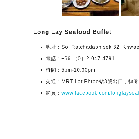
Long Lay Seafood Buffet
地址：Soi Ratchadaphisek 32, Khwaen
電話：+66-（0）2-047-4791
時間：5pm-10:30pm
交通：MRT Lat Phrao站3號出口，轉乘
網頁：
www.facebook.com/longlayseaf