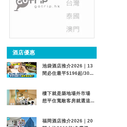
酒店優惠
池袋酒店推介2026｜13
間必住最平$196起/30秒
到車站/免費碳酸溫泉
樓下就是築地場外市場
想平住寬敞客房就選這間
東京酒店
福岡酒店推介2026｜20