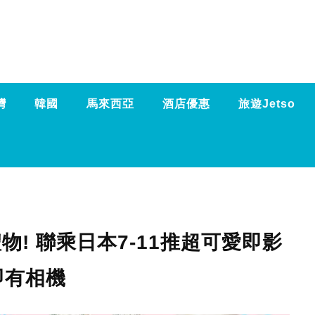
灣
韓國
馬來西亞
酒店優惠
旅遊Jetso
禮物! 聯乘日本7-11推超可愛即影
即有相機