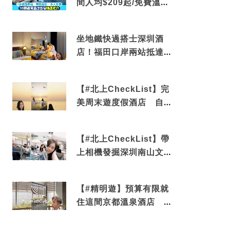
間人均$209起/免費溫泉/
近博多車站
坐地鐵快過搭士深圳酒
店！福田口岸兩站抵達
還有免費烘洗服務
【#北上CheckList】完
美周末遊度假酒店 自帶
電影院 必打卡深圳膠囊
列車
【#北上CheckList】帶
上相機發掘深圳南山文藝
角落 2天1夜住進海景套
房享受私人時光
【#精明遊】預算有限就
住這間京都溫泉酒店 車
站行5分鐘可達 必吃自助
早餐