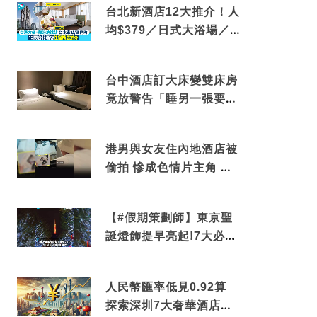
台北新酒店12大推介！人
均$379／日式大浴場／1
分鐘到捷運／米芝蓮推介
台中酒店訂大床變雙床房
竟放警告「睡另一張要加
錢」網民：好孤寒
港男與女友住內地酒店被
偷拍 慘成色情片主角 鏡
頭位置曝光 逾180間酒店
中招
【#假期策劃師】東京聖
誕燈飾提早亮起!7大必去
打卡點 快把路線收藏吧
人民幣匯率低見0.92算
探索深圳7大奢華酒店體