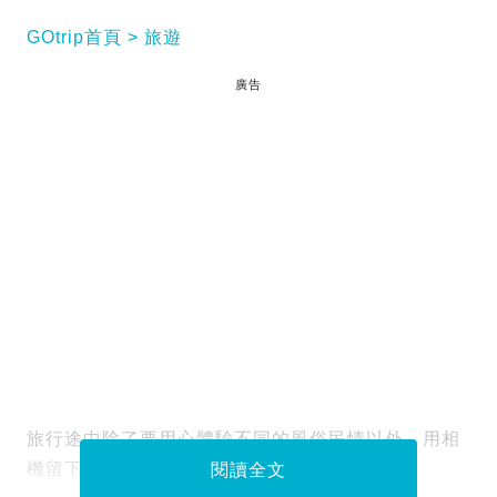
GOtrip首頁
旅遊
廣告
旅行途中除了要用心體驗不同的風俗民情以外，用相
機留下令人感動的瞬間是必然的……
閱讀全文