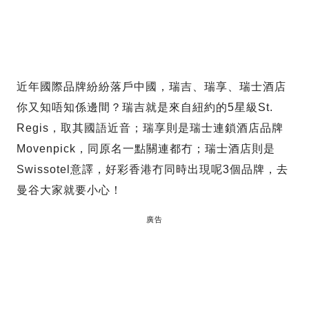
近年國際品牌紛紛落戶中國，瑞吉、瑞享、瑞士酒店
你又知唔知係邊間？瑞吉就是來自紐約的5星級St.
Regis，取其國語近音；瑞享則是瑞士連鎖酒店品牌
Movenpick，同原名一點關連都冇；瑞士酒店則是
Swissotel意譯，好彩香港冇同時出現呢3個品牌，去
曼谷大家就要小心！
廣告