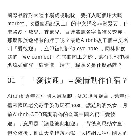
國際品牌對大陸市場虎視眈眈，要打入呢個咁大嘅
market，改番個易記又上口的中文譯名非常緊要，什
麼路易・威登、香奈兒、百達翡麗名字高雅又秀麗，
那麼跟旅遊相關的牌子呢？最近Airbnb改了個中文名
叫「愛彼迎」，立即被批評似love hotel，同林鄭奶
媽的「we connect」有異曲同工之妙，還有其他中譯
名稱如繽客、貓途鷹、瑞吉、瑞享又是什麼品牌？
01 ｜ 「愛彼迎」＝愛情動作住宿？
Airbnb 近年在中國大展拳腳，認知度算頗高，舊年仲
搵來國民老公彭于晏做民宿host，話題夠晒煞食！月
前Airbnb CEO高調發佈的全新中國名稱「愛彼
迎」，意思是「讓愛彼此相迎」，背後意思勁堂皇，
但公佈後，卻由天堂掉落地獄，大陸網民話中國人的