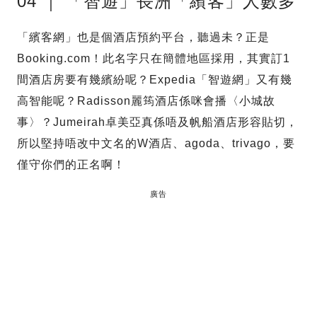
04 ｜ 「智遊」長洲「繽客」人數多
「繽客網」也是個酒店預約平台，聽過未？正是
Booking.com！此名字只在簡體地區採用，其實訂1
間酒店房要有幾繽紛呢？Expedia「智遊網」又有幾
高智能呢？Radisson麗筠酒店係咪會播〈小城故
事〉？Jumeirah卓美亞真係唔及帆船酒店形容貼切，
所以堅持唔改中文名的W酒店、agoda、trivago，要
僅守你們的正名啊！
廣告