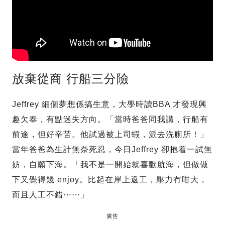
放棄從商 行船三分險
Jeffrey 細個夢想係搞生意，大學時讀BBA 才發現興
趣欠奉，有點迷失方向。「當時爸爸同我講，行船有
前途，但好辛苦。他試過被上司蝦，派去洗廁所！」
當年爸爸為生計無奈死忍，今日Jeffrey 卻抱着一試無
妨，自願下海。「我不是一開始就喜歡航海，但做做
下又覺得幾 enjoy。比起在岸上返工，壓力冇咁大，
而且人工不錯⋯⋯」
廣告