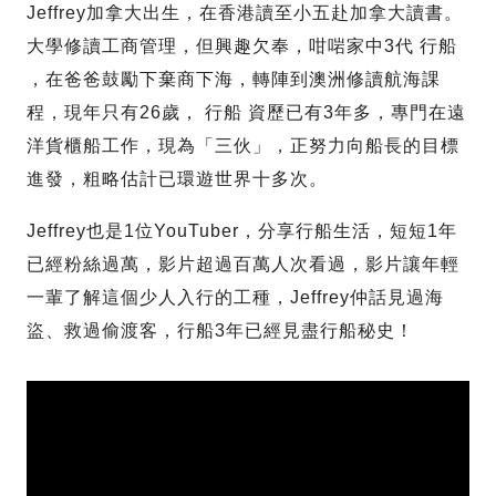
Jeffrey加拿大出生，在香港讀至小五赴加拿大讀書。
大學修讀工商管理，但興趣欠奉，咁啱家中3代 行船
，在爸爸鼓勵下棄商下海，轉陣到澳洲修讀航海課
程，現年只有26歲， 行船 資歷已有3年多，專門在遠
洋貨櫃船工作，現為「三伙」，正努力向船長的目標
進發，粗略估計已環遊世界十多次。
Jeffrey也是1位YouTuber，分享行船生活，短短1年
已經粉絲過萬，影片超過百萬人次看過，影片讓年輕
一輩了解這個少人入行的工種，Jeffrey仲話見過海
盜、救過偷渡客，行船3年已經見盡行船秘史！