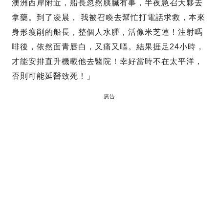
澳洲西岸附近，船長忽然胰臟有事，半夜急召大夥去
拿藥。到了凌晨， 我被召喚去幫忙打電話求救，本來
身形瘦削的船長，整個人水腫，活像米芝蓮！注射嗎
啡後，依然面青唇白，又痛又嘔。結果捱足24小時，
才能安排直升機載他去醫院！幸好當時不在太平洋，
否則可能延醫致死！」
廣告