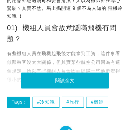
的用品都經過消毒和妥善清潔？又以為機師都在專心
駕駛？其實不然。馬上揭開這 9 個不為人知的 飛機冷
知識 ！
01) 機組人員會故意隱瞞飛機有問
題？
有些機組人員在飛機起飛後才能拿到工資，這件事看
似跟乘客沒太大關係，但其實某些航空公司因為有這
個規定，所以有些機組人員會因而隱瞞一些他們覺得
很小的問題，以確保 飛機 可以順利離地。
閱讀全文
Tags :
冷知識
旅行
機師
秘密