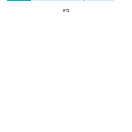
奧地利
工作假期
廣告