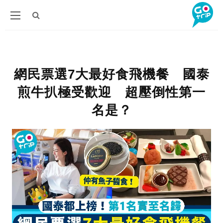
網民票選7大最好食飛機餐 國泰
煎牛扒極受歡迎 超壓倒性第一
名是？