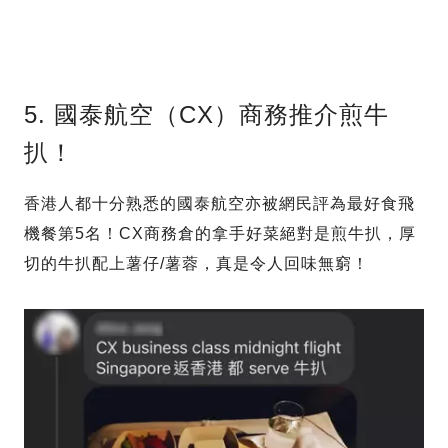
5. 國泰航空（CX）商務推介煎牛
扒！
香港人都十分熟悉的國泰航空亦被網民評為最好食飛
機餐第5名！CX商務倉的拿手好菜絕對是煎牛扒，厚
切的牛扒配上薯仔/薯蓉，真是令人回味無窮！