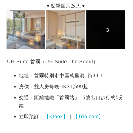
+3
+3
+3
UH Suite 首爾（UH Suite The Seoul）
地址：首爾特別市中區萬里洞1街33-1
房價：雙人房每晚HK$1,599起
交通：距離地鐵「首爾站」15號出口步行約5分
鐘
立即預訂：
【Klook】
｜
【Trip.com】