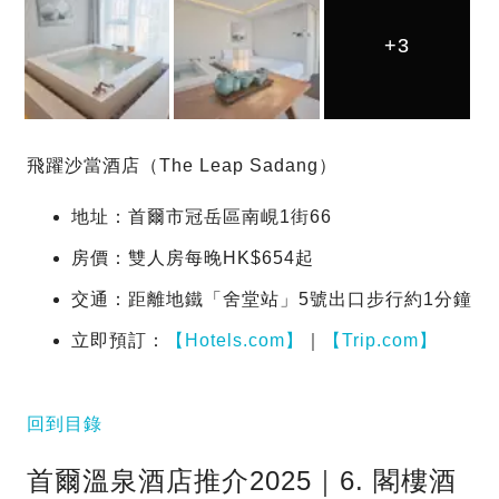
+3
+3
+3
飛躍沙當酒店（The Leap Sadang）
地址：首爾市冠岳區南峴1街66
房價：雙人房每晚HK$654起
交通：距離地鐵「舍堂站」5號出口步行約1分鐘
立即預訂：
【Hotels.com】
｜
【Trip.com】
回到目錄
首爾溫泉酒店推介2025｜6. 閣樓酒