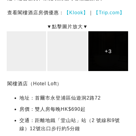
查看閣樓酒店房價優惠：
【Klook】
｜
【Trip.com】
+3
+3
+3
閣樓酒店（Hotel Loft）
地址：首爾市永登浦區仙遊洞2路72
房價：雙人房每晚HK$690起
交通：距離地鐵「堂山站」站（2 號線和9號
線）12號出口步行約5分鐘