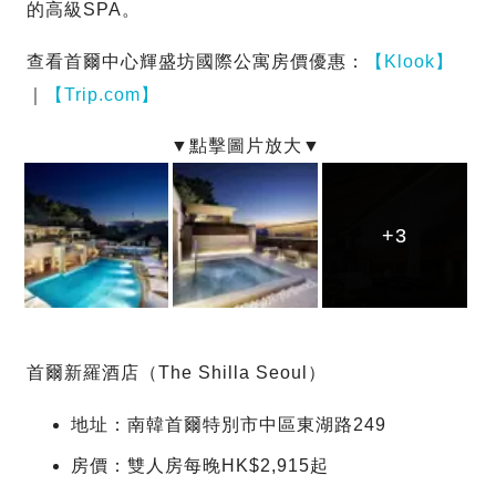
的高級SPA。
查看首爾中心輝盛坊國際公寓房價優惠：
【Klook】
｜
【Trip.com】
+3
+3
+3
首爾新羅酒店（The Shilla Seoul）
地址：南韓首爾特別市中區東湖路249
房價：雙人房每晚HK$2,915起