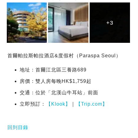
+3
+3
+3
首爾帕拉斯帕拉酒店&度假村（Paraspa Seoul）
地址：首爾江北區三養路689
房價：雙人房每晚HK$1,759起
交通：位於「北漢山牛耳站」前面
立即預訂：
【Klook】
｜
【Trip.com】
回到目錄