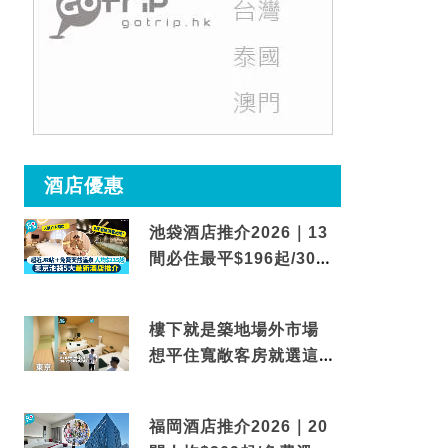
酒店優惠
池袋酒店推介2026｜13
間必住最平$196起/30秒
到車站/免費碳酸溫泉
樓下就是築地場外市場
想平住寬敞客房就選這間
東京酒店
福岡酒店推介2026｜20