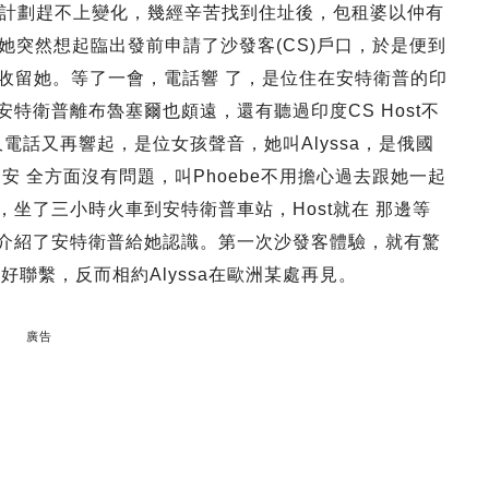
計劃趕不上變化，幾經辛苦找到住址後，包租婆以仲有
？她突然想起臨出發前申請了沙發客(CS)戶口，於是便到
一試有冇人收留她。等了一會，電話響 了，是位住在安特衛普的印
，安特衛普離布魯塞爾也頗遠，還有聽過印度CS Host不
電話又再響起，是位女孩聲音，她叫Alyssa，是俄國
安 全方面沒有問題，叫Phoebe不用擔心過去跟她一起
說下，坐了三小時火車到安特衛普車站，Host就在 那邊等
e，仲介紹了安特衛普給她認識。第一次沙發客體驗，就有驚
t好好聯繫，反而相約Alyssa在歐洲某處再見。
廣告