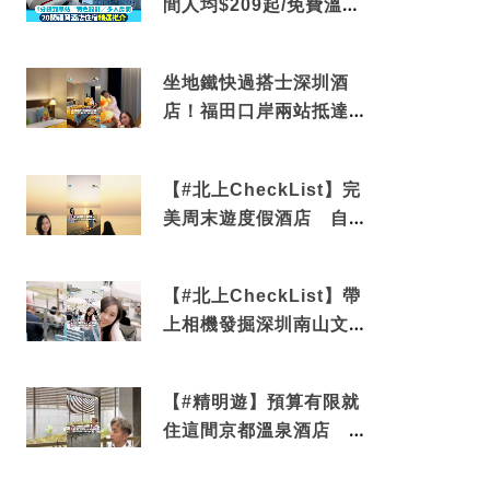
間人均$209起/免費溫泉/
近博多車站
坐地鐵快過搭士深圳酒
店！福田口岸兩站抵達
還有免費烘洗服務
【#北上CheckList】完
美周末遊度假酒店 自帶
電影院 必打卡深圳膠囊
列車
【#北上CheckList】帶
上相機發掘深圳南山文藝
角落 2天1夜住進海景套
房享受私人時光
【#精明遊】預算有限就
住這間京都溫泉酒店 車
站行5分鐘可達 必吃自助
早餐