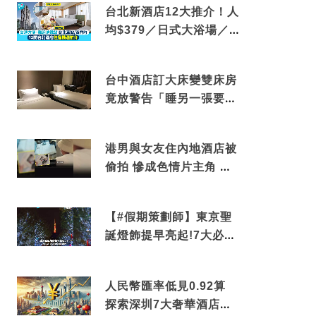
台北新酒店12大推介！人
均$379／日式大浴場／1
分鐘到捷運／米芝蓮推介
台中酒店訂大床變雙床房
竟放警告「睡另一張要加
錢」網民：好孤寒
港男與女友住內地酒店被
偷拍 慘成色情片主角 鏡
頭位置曝光 逾180間酒店
中招
【#假期策劃師】東京聖
誕燈飾提早亮起!7大必去
打卡點 快把路線收藏吧
人民幣匯率低見0.92算
探索深圳7大奢華酒店體