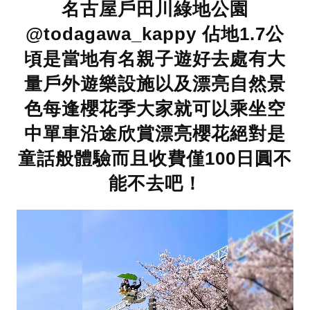
名古屋戶田川綠地公園
@todagawa_kappy 佔地1.7公
頃是當地有名親子遊好去處有大
量戶外遊樂設施以及漂亮自然景
色每逢櫻花季大家就可以乘坐空
中單車沿途欣賞漂亮櫻花絕對是
童話般體驗而且收費僅100日圓不
能不去吧！