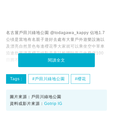
名古屋戶田川綠地公園 @todagawa_kappy 佔地1.7
公頃是當地有名親子遊好去處有大量戶外遊樂設施以
及漂亮自然景色每逢櫻花季大家就可以乘坐空中單車
沿途欣賞漂亮櫻花絕對是童話般體驗而且收費僅100
日圓不能不去吧！
閱讀全文
Tags :
戶田川綠地公園
櫻花
賞櫻
IG精選
圖片來源：戶田川綠地公園
資料或影片來源：
Gotrip IG