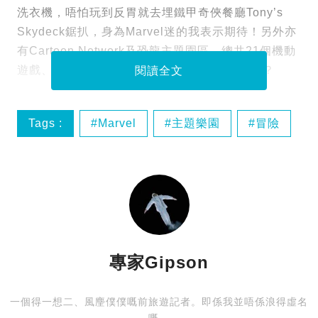
洗衣機，唔怕玩到反胃就去埋鐵甲奇俠餐廳Tony’s
Skydeck鋸扒，身為Marvel迷的我表示期待！另外亦
有Cartoon Network及恐龍主題園區，總共21個機動
遊戲、28間餐廳食肆及25間商店。邊個夠佢勁？
閱讀全文
Tags :
Marvel
主題樂園
冒險
杜拜
專家Gipson
一個得一想二、風麈僕僕嘅前旅遊記者。即係我並唔係浪得虛名