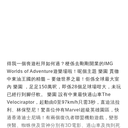
得我一個喪遊杜拜如何過？梗係去剛剛開業的IMG
Worlds of Adventure遊樂場啦！呢個主題 樂園 貫徹
中東油王國的精髓 – 要做世界之最！佢係全球最大室
內 樂園 ，足足150萬呎，即係28個足球場咁大，未玩
已經行到腳仔軟。 樂園 設有中東最快過山車The
Velociraptor，起動由0至97km/h只需3秒，直迫法拉
利、林保堅尼！驚喜位仲有Marvel超級英雄園區，快
過香港迪士尼喎！有兩個復仇者聯盟機動遊戲，變形
俠醫、蜘蛛俠及雷神分別有3D電影、過山車及揈到死