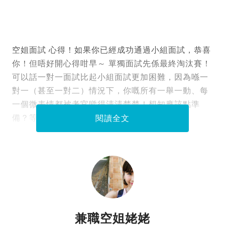
空姐面試 心得！如果你已經成功通過小組面試，恭喜
你！但唔好開心得咁早～ 單獨面試先係最終淘汰賽！
可以話一對一面試比起小組面試更加困難，因為喺一
對一（甚至一對二）情況下，你嘅所有一舉一動、每
一個微表情都被考官睇得清清楚楚！想知應該點準
備？等我呢個過來人畀啲貼士大家啦！
閱讀全文
兼職空姐姥姥