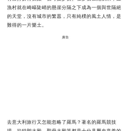
漁村就在崎嶇陡峭的懸崖分隔之下成為一個與世隔絕
的天堂，沒有城市的繁囂，只有純樸的風土人情，是
難得的一片樂土。
廣告
去意大利旅行又怎能忽略了羅馬？著名的羅馬競技
場、拉特朗大殿、聖母大殿等都是十分具歷史意義的