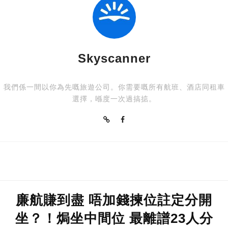
Skyscanner
我們係一間以你為先嘅旅遊公司。你需要嘅所有航班、酒店同租車
選擇，喺度一次過搞掂。
廉航賺到盡 唔加錢揀位註定分開
坐？！焗坐中間位 最離譜23人分