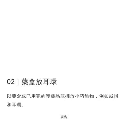
02 | 藥盒放耳環
以藥盒或已用完的護膚品瓶擺放小巧飾物，例如戒指
和耳環。
廣告