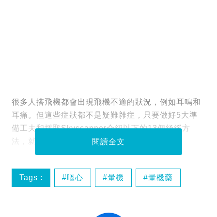
很多人搭飛機都會出現飛機不適的狀況，例如耳鳴和
耳痛。但這些症狀都不是疑難雜症，只要做好5大準
備工夫和採取Skyscanner介紹以下的13個紓緩方
法，就可以同痛苦講bye-bye！
閱讀全文
Tags :
嘔心
暈機
暈機藥
耳嗚