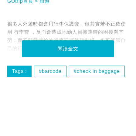
GOtrip首頁
旅遊
很多人外遊時都會用行李保護套，但其實若不正確使
用 行李套 ，反而會造成地勤人員搬運時的困擾與辛
勞；而不願意撕除的行李託運條碼貼紙，也可能讓自
己的行李運送至錯誤的目的地。
閱讀全文
Tags :
barcode
check in baggage
喼
托運行李