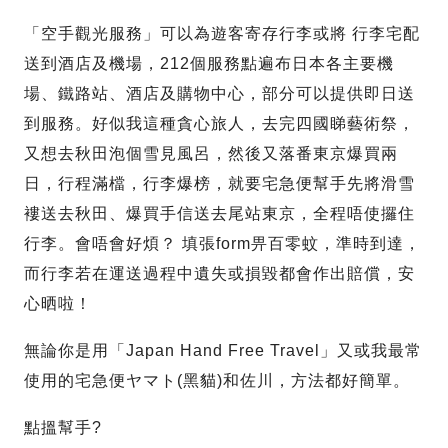
「空手觀光服務」可以為遊客寄存行李或將 行李宅配
送到酒店及機場，212個服務點遍布日本各主要機
場、鐵路站、酒店及購物中心，部分可以提供即日送
到服務。好似我這種貪心旅人，去完四國睇藝術祭，
又想去秋田泡個雪見風呂，然後又落番東京爆買兩
日，行程滿檔，行李爆榜，就要宅急便幫手先將滑雪
褸送去秋田、爆買手信送去尾站東京，全程唔使攞住
行李。會唔會好煩？ 填張form畀百零蚊，準時到達，
而行李若在運送過程中遺失或損毀都會作出賠償，安
心晒啦！
無論你是用「Japan Hand Free Travel」又或我最常
使用的宅急便ヤマト(黑貓)和佐川，方法都好簡單。
點搵幫手?