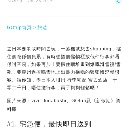
GOtrip
Dec 23 2016
GOtrip首頁
旅遊
去日本要爭取時間去玩，一落機就想去shopping，攞
住個喼係個負累，有時想搵個儲物櫃放低件行李都唔
係咁容易，如果再加上要攞住嗰堆重到爆嘅滑雪褸/雪
靴，要穿州過省喺雪地上出盡力拖喼的狼狽慘況就想
喊。話你知，學日本人咁用 行李宅配 寄去酒店，千
零二千円，唔使攞行李，兩手揈揈輕鬆晒！
圖片來源：vivit_funabashi、GOtrip及《新假期》資
料庫
#1. 宅急便，最快即日送到