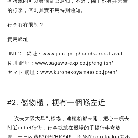
有禮貌的可以發個電郵通知，不過，除非你有好大量
的行李，否則其實不用特別通知。
行李有冇限制？
實用網址
JNTO 網址︰www.jnto.go.jp/hands-free-travel
佐川 網址︰www.sagawa-exp.co.jp/english/
ヤマト 網址︰www.kuronekoyamato.co.jp/en/
#2. 儲物櫃，梗有一個喺左近
上 次去大阪太早到機場，連櫃枱都未開，把心一橫去
附近outlet行街，行李就放在機場的手提行李寄放
處，一日收費620円/HK$46，與放在coin locker差不